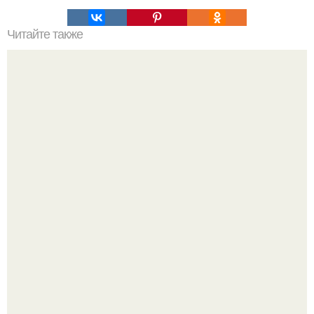
Читайте также
Что значит ухаживать за собой. Забота о себе, уход за
собой...