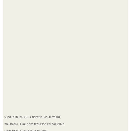
К началу 1980-х Кристи бринкли стала лицом
американского моделинга и главным воплощением
естественной привлекательности.
Горяча - Маргарет куолли на съёмках нового клипа
House Tour - актриса не только появилась в кадре, но и
выступила в роли сорежиссёра проекта.
© 2026 90-60-90 | Спортивные девушки
Контакты
Пользовательское соглашение
Политика конфидециальности