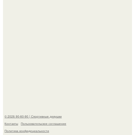
К началу 1980-х Кристи бринкли стала лицом
американского моделинга и главным воплощением
естественной привлекательности.
Талант - как и хорошие гены - часто передается по
наследству.
© 2026 90-60-90 | Спортивные девушки
Контакты
Пользовательское соглашение
Политика конфидециальности