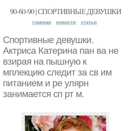
90-60-90 | СПОРТИВНЫЕ ДЕВУШКИ
главная
новости
статьи
Спортивные девушки.
Актриса Катерина пан ва не
взирая на пышную к
мплекцию следит за св им
питанием и ре улярн
занимается сп рт м.