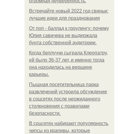
огромная неуверенность.
Встречайте новый 2022 год свиньи:
лучшие идеи для празднования
От поп - баллад к гроулингу: почему
Юлия савичева не выдержала
бунта собственной аудитории.
Когда беллуччи сыграла Клеопатру,
ей было 36-37 лет, и именно тогда
она находилась на вершине
карьеры.
Пышная посетительница парка
развлечений устроила обсуждение
в соцсетях после неожиданного
столкновения с правилами
безопасности.
В соцсетях набирают популярность
чипсы из крапивы, которые