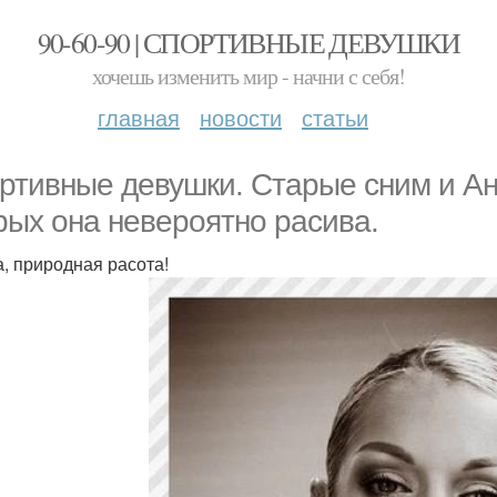
90-60-90 | СПОРТИВНЫЕ ДЕВУШКИ
хочешь изменить мир - начни с себя!
главная
новости
статьи
ртивные девушки. Стaрые сним и Ан
рых она невероятно расива.
а, природная расота!