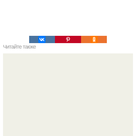
Читайте также
Кардионагрузки для пожилых. 6 вариантов простых
кардиотренировок для тех, кому 60