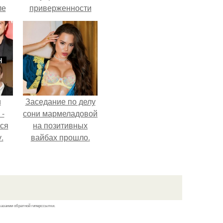
ле
приверженности
ых
устаревшим бьюти -
процедурам.
и
Заседание по делу
 -
сони мармеладовой
тся
на позитивных
.
вайбах прошло.
казании обратной гиперссылки.