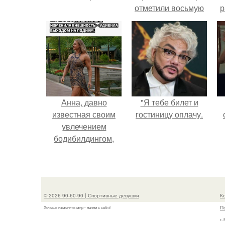
отметили восьмую
р
годовщину
помолвки, показали
новые фото с
совместного
отдыха.
Анна, давно
"Я тебе билет и
известная своим
гостиницу оплачу.
увлечением
бодибилдингом,
впервые
попробовала себя
в роли модели.
© 2026 90-60-90 | Спортивные девушки
К
П
Хочешь изменить мир - начни с себя!
г.