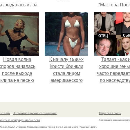
азрыдалась из-за
"Мастера Пос
жесткой травли и
Двухнедельн
проклятий в сети.
Курсов".
Новая волна
К началу 1980-х
Талант - как 
споров началась
Кристи бринкли
хорошие гены
после выхода
стала лицом
часто передае
клипа на песню
американского
по наследству
Petal.
моделинга и
главным
воплощением
естественной
онтакты
Пользовательское соглашение
Обратная связь
привлекательности.
олитика конфидециальности
Копирование разрешено при у
 Москва, СВАО, Отрадное, Нововладыкинский проезд 8 стр.4, Бизнес-центр «Красивый дом»,