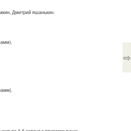
мкин, Дмитрий яшанькин.
рамм).
⇨
рамм).
й жир по 3-5 капсул с приемом пищи.