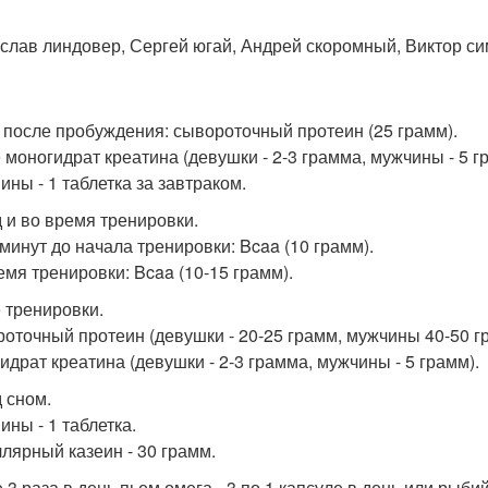
слав линдовер, Сергей югай, Андрей скоромный, Виктор си
 после пробуждения: сывороточный протеин (25 грамм).
 моногидрат креатина (девушки - 2-3 грамма, мужчины - 5 г
ины - 1 таблетка за завтраком.
 и во время тренировки.
 минут до начала тренировки: Bcaa (10 грамм).
емя тренировки: Bcaa (10-15 грамм).
 тренировки.
оточный протеин (девушки - 20-25 грамм, мужчины 40-50 г
идрат креатина (девушки - 2-3 грамма, мужчины - 5 грамм).
 сном.
ины - 1 таблетка.
лярный казеин - 30 грамм.
е 3 раза в день пьем омега - 3 по 1 капсуле в день или рыби