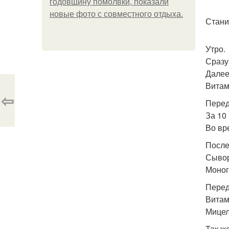
годовщину помолвки, показали
новые фото с совместного отдыха.
Стани
Утро.
Сразу
Далее
Витам
⇦
Перед
За 10
Во вр
После
Сывор
Моног
Перед
Витам
Мицел
Так ж