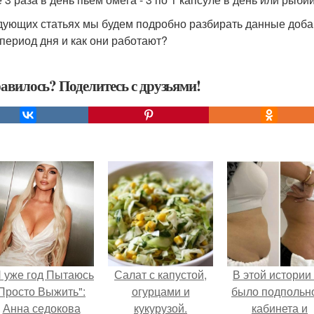
дующих статьях мы будем подробно разбирать данные добав
 период дня и как они работают?
авилось? Поделитесь с друзьями!
Я уже год Пытаюсь
Салат с капустой,
В этой истории
Просто Выжить":
огурцами и
было подпольн
Анна седокова
кукурузой.
кабинета и