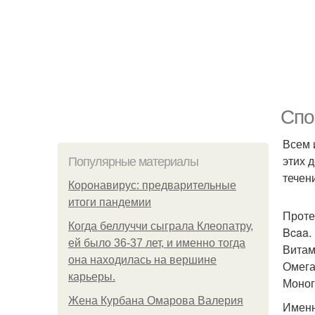
Спо
Всем 
этих 
Популярные материалы
течен
Коронавирус: предварительные
итоги пандемии
Проте
Когда беллуччи сыграла Клеопатру,
Bcaa.
ей было 36-37 лет, и именно тогда
Витам
она находилась на вершине
Омега 
карьеры.
Моног
Жена Курбана Омарова Валерия
Именн