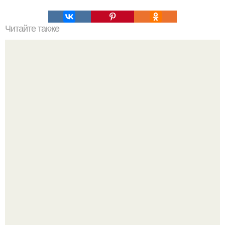
Читайте также
Салат с капустой, огурцами и кукурузой.
В сети вирусится ролик под трендом "Как мы