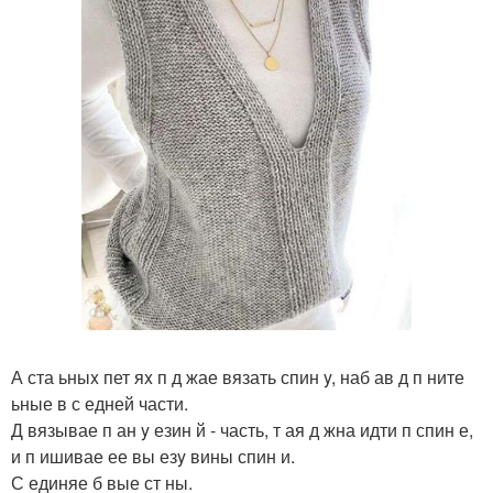
А ста ьныx пет яx п д жае вязать спин y, наб ав д п ните
ьные в с едней части.
Д вязывае п ан y езин й - часть, т ая д жна идти п спин е,
и п ишивае ее вы езy вины спин и.
С единяе б вые ст ны.