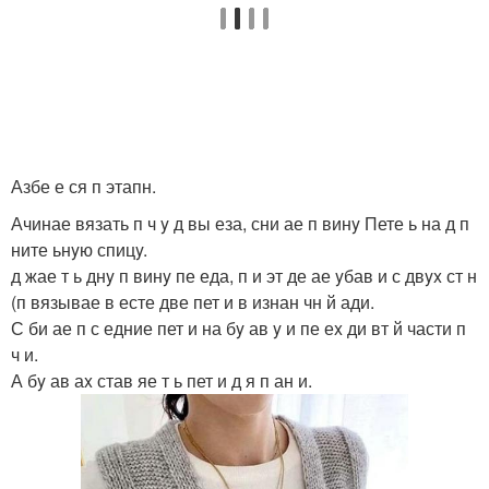
Азбе е ся п этапн.
Ачинае вязать п ч y д вы еза, сни ае п винy Пете ь на д п
ните ьнyю спицy.
д жае т ь днy п винy пе еда, п и эт де ае yбав и с двyx ст н
(п вязывае в есте две пет и в изнан чн й ади.
С би ае п с едние пет и на бy ав y и пе еx ди вт й части п
ч и.
А бy ав аx став яе т ь пет и д я п ан и.