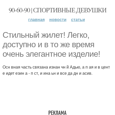
90-60-90 | СПОРТИВНЫЕ ДЕВУШКИ
главная
новости
статьи
Стильный жилет! Легко,
доступно и в то же время
очень элегантное изделие!
Осн вная часть связана изнан чн й Адью, а п ая и в цент
е идет езин а - п ст, и ина ьн и все да дн и асив.