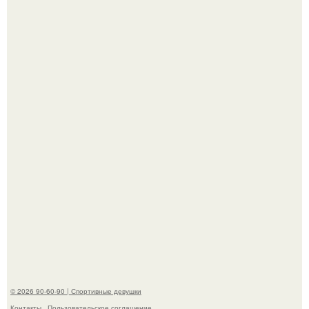
Талант - как и хорошие гены - часто передается по
наследству.
Горяча - Маргарет куолли на съёмках нового клипа
House Tour - актриса не только появилась в кадре, но и
выступила в роли сорежиссёра проекта.
© 2026 90-60-90 | Спортивные девушки
Контакты
Пользовательское соглашение