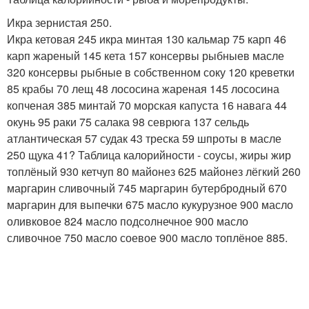
Икра зернистая 250.
Икра кетовая 245 икра минтая 130 кальмар 75 карп 46
карп жареный 145 кета 157 консервы рыбныев масле
320 консервы рыбные в собственном соку 120 креветки
85 крабы 70 лещ 48 лососина жареная 145 лососина
копченая 385 минтай 70 морская капуста 16 навага 44
окунь 95 раки 75 салака 98 севрюга 137 сельдь
атлантическая 57 судак 43 треска 59 шпроты в масле
250 щука 41? Таблица калорийности - соусы, жиры жир
топлёный 930 кетчуп 80 майонез 625 майонез лёгкий 260
маргарин сливочный 745 маргарин бутербродный 670
маргарин для выпечки 675 масло кукурузное 900 масло
оливковое 824 масло подсолнечное 900 масло
сливочное 750 масло соевое 900 масло топлёное 885.