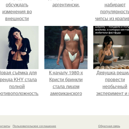
обсуждать
аргентински.
набирают
изменения во
популярност
внешности
чипсы из крапи
актрисы.
которые
пользователи
комментария
называют
неожиданно
вкусными.
овая съёмка для
К началу 1980-х
Девушка реши
ренда KHY стала
Кристи бринкли
провести
полной
стала лицом
необычный
ротивоположностью
американского
эксперимент и 
бразу, с которым
моделинга и
протяжении 3
кайли
главным
дней питалас
ассоциировалась
воплощением
одной шаурмо
последние годы.
естественной
онтакты
Пользовательское соглашение
Обратная связь
привлекательности.