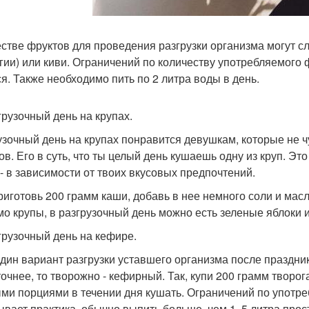
естве фруктов для проведения разгрузки организма могут сл
гии) или киви. Ограничений по количеству употребляемого ф
ся. Также необходимо пить по 2 литра воды в день.
згрузочный день на крупах.
узочный день на крупах понравится девушкам, которые не 
ов. Его в суть, что ты целый день кушаешь одну из круп. Эт
 - в зависимости от твоих вкусовых предпочтений.
приготовь 200 грамм каши, добавь в нее немного соли и масл
о крупы, в разгрузочный день можно есть зеленые яблоки и
згрузочный день на кефире.
дин вариант разгрузки уставшего организма после праздник
точнее, то творожно - кефирный. Так, купи 200 грамм творо
ми порциями в течении дня кушать. Ограничений по употреб
ывает практика, обычно выпить больше, чем 1, 5 литра прос