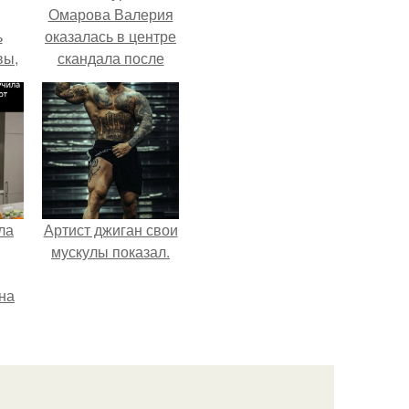
Омарова Валерия
ь
оказалась в центре
вы,
скандала после
визита блогера
 в
Марины ильиной в
х
её
косметологическую
клинику.
ла
Артист джиган свои
мускулы показал.
на
0
ь
й.