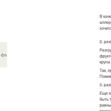
В кач
аллер
хочет
2. ра
Разгр
⇦
фрукт
крупа
Так, 
Помим
3. ра
Еще о
быть 
равны
показ