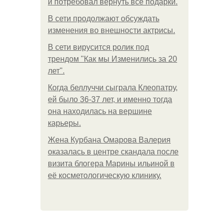
и потребовал вернуть все подарки.
В сети продолжают обсуждать
изменения во внешности актрисы.
В сети вирусится ролик под
трендом "Как мы Изменились за 20
лет".
Когда беллуччи сыграла Клеопатру,
ей было 36-37 лет, и именно тогда
она находилась на вершине
карьеры.
Жена Курбана Омарова Валерия
оказалась в центре скандала после
визита блогера Марины ильиной в
её косметологическую клинику.