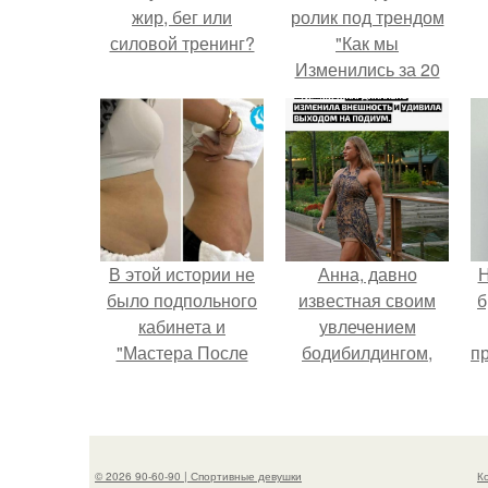
жир, бег или
ролик под трендом
силовой тренинг?
"Как мы
Изменились за 20
лет".
В этой истории не
Анна, давно
Н
было подпольного
известная своим
б
кабинета и
увлечением
"Мастера После
бодибилдингом,
п
Двухнедельных
впервые
о
Курсов".
попробовала себя
в роли модели.
© 2026 90-60-90 | Спортивные девушки
К