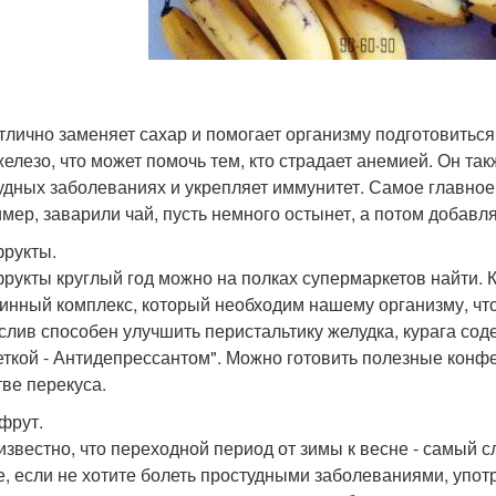
тлично заменяет сахар и помогает организму подготовиться
железо, что может помочь тем, кто страдает анемией. Он т
удных заболеваниях и укрепляет иммунитет. Самое главное 
мер, заварили чай, пусть немного остынет, а потом добавл
рукты.
рукты круглый год можно на полках супермаркетов найти. Кур
инный комплекс, который необходим нашему организму, что
слив способен улучшить перистальтику желудка, курага сод
еткой - Антидепрессантом". Можно готовить полезные конфе
тве перекуса.
фрут.
известно, что переходной период от зимы к весне - самый 
е, если не хотите болеть простудными заболеваниями, употр