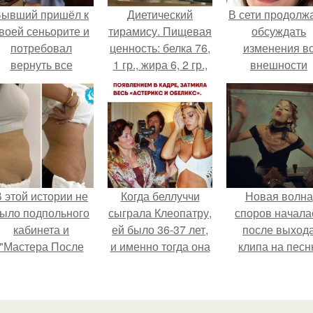
Бывший пришёл к
Диетический
В сети продолж
воей сеньорите и
тирамису. Пищевая
обсуждать
потребовал
ценность: белка 76,
изменения в
вернуть все
1 гр., жира 6, 2 гр.,
внешности
подарки.
углеводов 19, 5 гр.
актрисы.
 этой истории не
Когда беллуччи
Новая волна
ыло подпольного
сыграла Клеопатру,
споров начала
кабинета и
ей было 36-37 лет,
после выход
"Мастера После
и именно тогда она
клипа на пес
Двухнедельных
находилась на
Petal.
Курсов".
вершине карьеры.