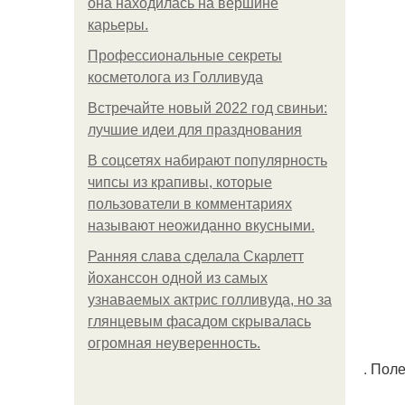
она находилась на вершине
карьеры.
Профессиональные секреты
косметолога из Голливуда
Встречайте новый 2022 год свиньи:
лучшие идеи для празднования
В соцсетях набирают популярность
чипсы из крапивы, которые
пользователи в комментариях
называют неожиданно вкусными.
Ранняя слава сделала Скарлетт
йоханссон одной из самых
узнаваемых актрис голливуда, но за
глянцевым фасадом скрывалась
огромная неуверенность.
. Пол