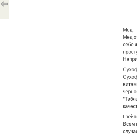
⇦
Мед.
Мед о
себе 
прост
Напри
Сухоф
Сухоф
витам
черно
"Табл
качес
Грейп
Всем 
случа