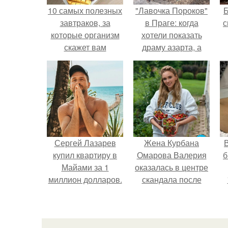
10 самых полезных
"Лавочка Пороков"
завтраков, за
в Праге: когда
с
которые организм
хотели показать
скажет вам
драму азарта, а
"Спасибо".
получился 18+.
Сергей Лазарев
Жена Курбана
В
купил квартиру в
Омарова Валерия
б
Майами за 1
оказалась в центре
миллион долларов.
скандала после
визита блогера
Марины ильиной в
её