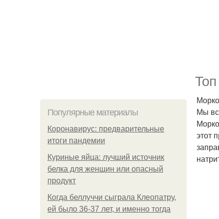
Топ
Морко
Мы вс
Популярные материалы
Морко
Коронавирус: предварительные
этот 
итоги пандемии
запра
Куриные яйца: лучший источник
натри
белка для женщин или опасный
продукт
Когда беллуччи сыграла Клеопатру,
ей было 36-37 лет, и именно тогда