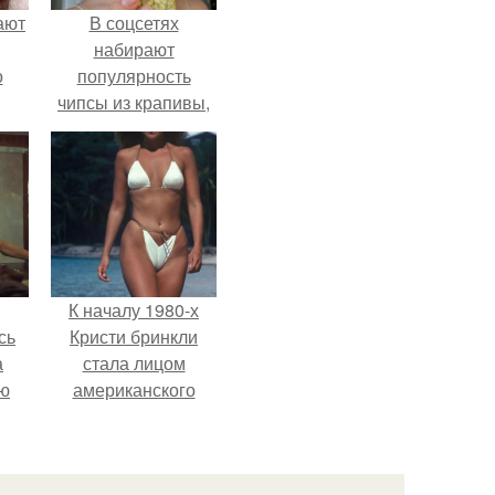
ают
В соцсетях
набирают
о
популярность
чипсы из крапивы,
которые
пользователи в
комментариях
называют
неожиданно
вкусными.
К началу 1980-х
сь
Кристи бринкли
а
стала лицом
ню
американского
моделинга и
главным
воплощением