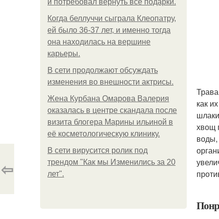
и потребовал вернуть все подарки.
Когда беллуччи сыграла Клеопатру,
ей было 36-37 лет, и именно тогда
она находилась на вершине
карьеры.
В сети продолжают обсуждать
изменения во внешности актрисы.
Трава
Жена Курбана Омарова Валерия
как и
оказалась в центре скандала после
шлаки
визита блогера Марины ильиной в
хвощ 
её косметологическую клинику.
воды,
орган
В сети вирусится ролик под
увели
трендом "Как мы Изменились за 20
⇦
проти
лет".
Понр