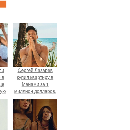
ли
Сергей Лазарев
 в
купил квартиру в
це
Майами за 1
мую
миллион долларов.
зали
с