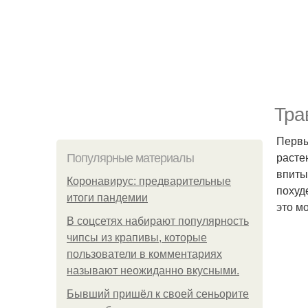
Тра
Первы
расте
Популярные материалы
впиты
Коронавирус: предварительные
похуд
итоги пандемии
это м
В соцсетях набирают популярность
чипсы из крапивы, которые
пользователи в комментариях
называют неожиданно вкусными.
Бывший пришёл к своей сеньорите