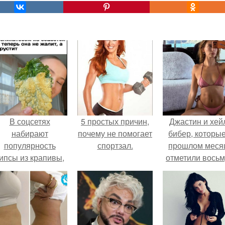
В соцсетях
5 простых причин,
Джастин и хей
набирают
почему не помогает
бибер, которые
популярность
спортзал.
прошлом меся
ипсы из крапивы,
отметили вось
которые
годовщину
пользователи в
помолвки, пока
комментариях
новые фото 
называют
совместного
неожиданно
отдыха.