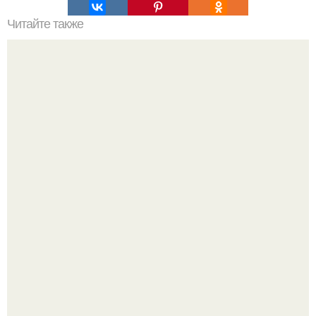
Читайте также
Мы убираем обвисший живот.
Певица заявила, что уже давно оставила позади громкие
истории, сосредоточилась на творчестве и не дает