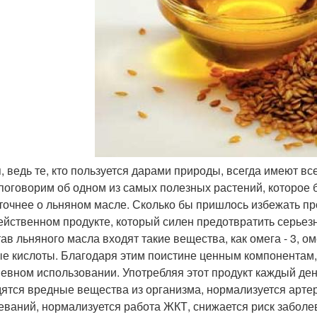
ря, ведь те, кто пользуется дарами природы, всегда имеют в
 поговорим об одном из самых полезных растений, которое
 точнее о льняном масле. Сколько бы пришлось избежать пр
ейственном продукте, который силен предотвратить серьез
тав льняного масла входят такие вещества, как омега - 3, ом
е кислоты. Благодаря этим поистине ценным компонентам,
евном использовании. Употребляя этот продукт каждый ден
ятся вредные вещества из организма, нормализуется арте
еваний, нормализуется работа ЖКТ, снижается риск забол