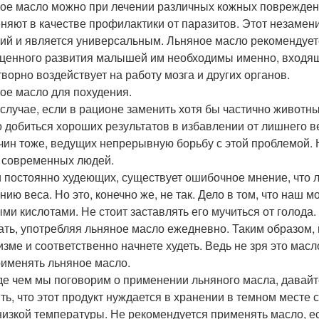
ое масло можно при лечении различных кожных повреждени
няют в качестве профилактики от паразитов. Этот незамен
ий и является универсальным. Льняное масло рекомендуетс
ценного развития малышей им необходимы именно, входящ
творно воздействует на работу мозга и других органов.
ое масло для похудения.
 случае, если в рационе заменить хотя бы частично животн
 добиться хороших результатов в избавлении от лишнего ве
чин тоже, ведущих непрерывную борьбу с этой проблемой. 
 современных людей.
 постоянно худеющих, существует ошибочное мнение, что
нию веса. Но это, конечно же, не так. Дело в том, что наш 
ми кислотами. Не стоит заставлять его мучиться от голода
ать, употребляя льняное масло ежедневно. Таким образом,
изме и соответственно начнете худеть. Ведь не зря это мас
рименять льняное масло.
е чем мы поговорим о применении льняного масла, давайт
ть, что этот продукт нуждается в хранении в темном месте 
 низкой температуры. Не рекомендуется применять масло, ес