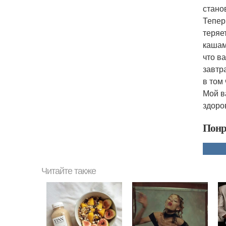
стано
Тепер
теряе
кашам
что в
завтр
в том 
Мой в
здоро
Понр
Читайте также