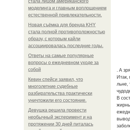
стала лицом американского
моделинга и главным воплощением
естественной привлекательности.
Новая съёмка для бренда KHY
стала полной противоположностью
образу, с которым кайли
ассоциировалась последние годы.
Ответы на самые популярные
вопросы о ежедневном уходе за
. А з
собой
Итак,
Кевин спейси заявил, что
льне,
многолетние судебные
чудод
разбирательства практически
В сос
уничтожили его состояние.
жирны
Девушка решила провести
ежедн
необычный эксперимент и на
вывод
протяжении 30 дней питалась
забол