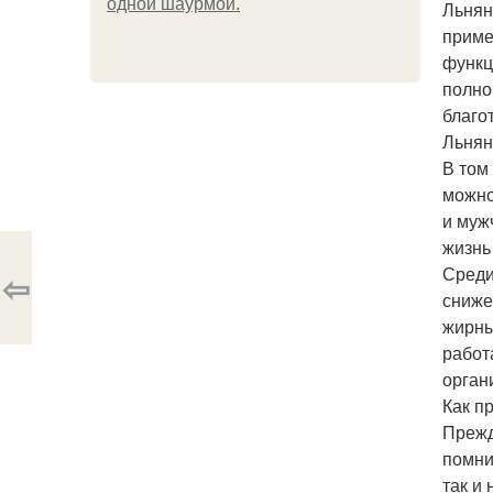
одной шаурмой.
Льнян
приме
функц
полно
благо
Льнян
В том
можно
и муж
жизнь
Среди
⇦
сниже
жирны
работ
орган
Как п
Прежд
помни
так и