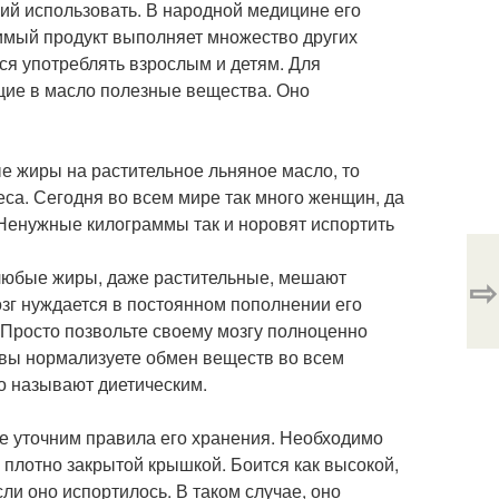
й использовать. В народной медицине его
имый продукт выполняет множество других
я употреблять взрослым и детям. Для
ие в масло полезные вещества. Оно
ые жиры на растительное льняное масло, то
са. Сегодня во всем мире так много женщин, да
Ненужные килограммы так и норовят испортить
 любые жиры, даже растительные, мешают
⇨
мозг нуждается в постоянном пополнении его
. Просто позвольте своему мозгу полноценно
 вы нормализуете обмен веществ во всем
ло называют диетическим.
е уточним правила его хранения. Необходимо
с плотно закрытой крышкой. Боится как высокой,
ли оно испортилось. В таком случае, оно