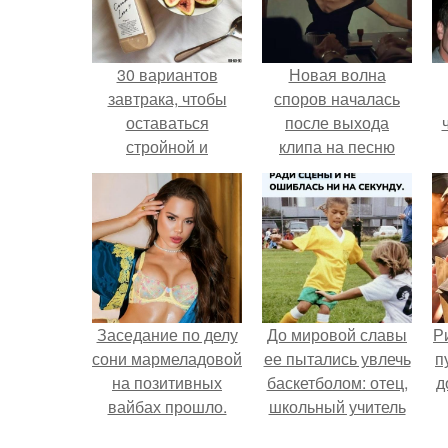
30 вариантов
Новая волна
завтрака, чтобы
споров началась
оставаться
после выхода
стройной и
клипа на песню
здоровой.
Petal.
Заседание по делу
До мировой славы
Р
сони мармеладовой
ее пытались увлечь
п
на позитивных
баскетболом: отец,
д
вайбах прошло.
школьный учитель
физкультуры и