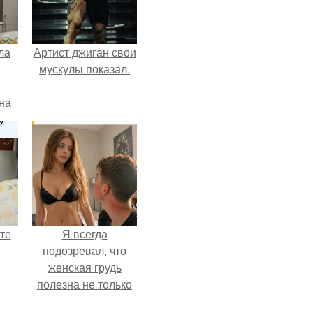
ла
Артист джиган свои
мускулы показал.
на
0
ь
й.
те
Я всегда
подозревал, что
женская грудь
полезна не только
ра
для красоты, а