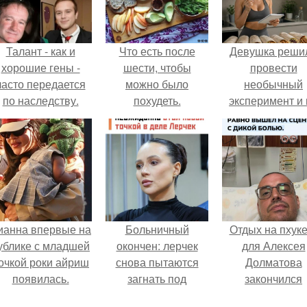
Талант - как и
Что есть после
Девушка реши
хорошие гены -
шести, чтобы
провести
часто передается
можно было
необычный
по наследству.
похудеть.
эксперимент и 
протяжении 3
дней питалас
одной шаурмо
ианна впервые на
Больничный
Отдых на пхуке
ублике с младшей
окончен: лерчек
для Алексея
очкой роки айриш
снова пытаются
Долматова
появилась.
загнать под
закончился
домашний арест из-
переломом реб