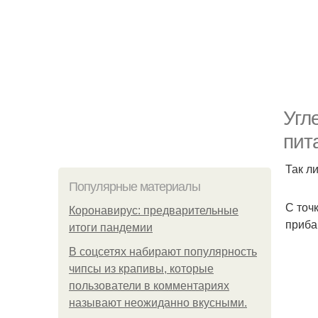
Угл
пит
Так л
Популярные материалы
С точ
Коронавирус: предварительные
приба
итоги пандемии
В соцсетях набирают популярность
чипсы из крапивы, которые
пользователи в комментариях
называют неожиданно вкусными.