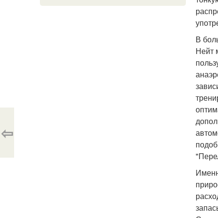
распр
употр
В бол
Нейт м
польз
анаэр
завис
трени
оптим
допол
⇦
автом
подоб
"Пере
Именн
приро
расхо
запас