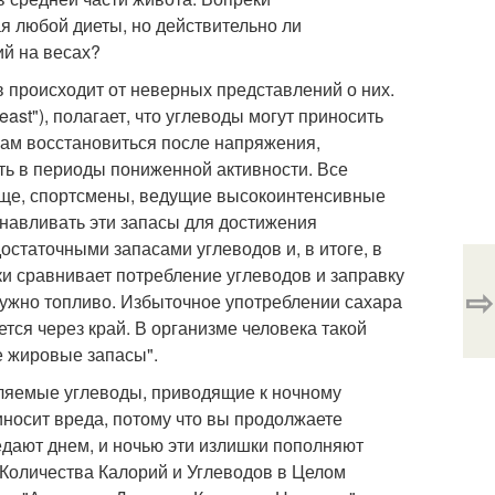
я любой диеты, но действительно ли
ий на весах?
 происходит от неверных представлений о них.
Feast"), полагает, что углеводы могут приносить
нам восстановиться после напряжения,
ть в периоды пониженной активности. Все
проще, спортсмены, ведущие высокоинтенсивные
анавливать эти запасы для достижения
остаточными запасами углеводов и, в итоге, в
и сравнивает потребление углеводов и заправку
⇨
нужно топливо. Избыточное употреблении сахара
тся через край. В организме человека такой
е жировые запасы".
бляемые углеводы, приводящие к ночному
риносит вреда, потому что вы продолжаете
едают днем, и ночью эти излишки пополняют
Количества Калорий и Углеводов в Целом