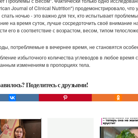
ет Проблемы с Весом". Фактически только одно исследова
ican Journal of Clinical Nutrition") продемонстрировало, ч
 спать ночью - это важно для тех, кто испытывает проблемы
ние на время суток, лучше сосредоточить своё внимание 
сти его в соответствие с возрастом, весом, типом телослож
оды, потребляемые в вечернее время, не становятся особ
бление избыточного количества углеводов в любое время с
анным изменениям в пропорциях тела.
авилось? Поделитесь с друзьями!