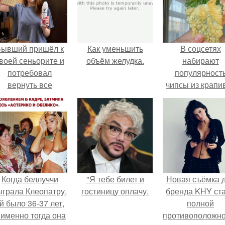
Бывший пришёл к
Как уменьшить
В соцсетях
воей сеньорите и
объём желудка.
набирают
потребовал
популярност
вернуть все
чипсы из крапи
подарки.
которые
пользователи
комментария
называют
неожиданно
вкусными.
Когда беллуччи
"Я тебе билет и
Новая съёмка 
ыграла Клеопатру,
гостиницу оплачу.
бренда KHY ст
й было 36-37 лет,
полной
 именно тогда она
противоположн