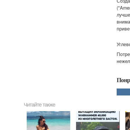
Созда
("Amer
лучше
внима
приве
Углев
Потре
нежел
Понр
Читайте также