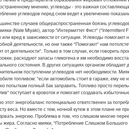
остраненному мнению, углеводы - это важная составляюща
ебление углеводов перед сном ведет к увеличению показан
ьшинстве случаев общераспространенная боязнь углеводов
ияки (Nate Miyaki), автор "Интермиттет Фист" ("Intermittent 
у или вред в зависимости от ситуации. Углеводы помогают 
обной деятельности, но они также "Помогают" нам потолсте
ит от деятельности". Только в том случае, если говорить 
ровки, расходуют запасы гликогена и им необходимо восст
ального состояния. В других ситуациях организм обладает д
нительном поступлении углеводов нет необходимости. Мияк
обиля топливом: "если автомобиль стоит в гараже, ему не 
но попыткам полный бак заправить. Топливо просто перелье
лив" поступает в кровоток и помогает создавать избыточны
о этот энергобаланс потенциально ответственен за потре
сту веса. Но вместе с тем, ночной кутеж в этом плане не п
довать энергию. Проблема в том, что слишком многие пере
ы жира. Согласно мияки, "Потребление Слишком Большого 