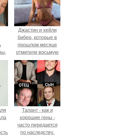
Джастин и хейли
бибер, которые в
ь
прошлом месяце
вы,
отметили восьмую
годовщину
 в
помолвки, показали
х
новые фото с
совместного
отдыха.
для
Талант - как и
ала
хорошие гены -
часто передается
остью
по наследству.