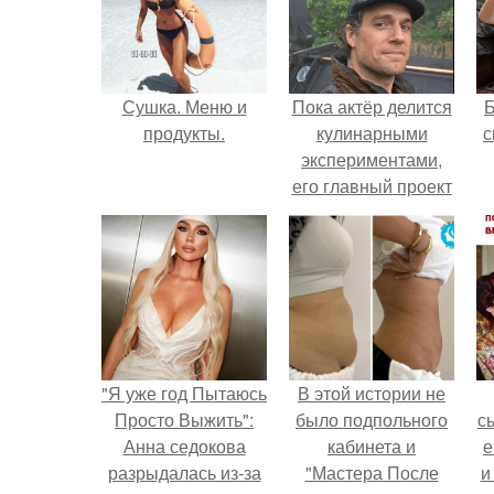
Сушка. Меню и
Пока актёр делится
продукты.
кулинарными
с
экспериментами,
его главный проект
сделал серьёзный
шаг вперёд.
"Я уже год Пытаюсь
В этой истории не
Просто Выжить":
было подпольного
с
Анна седокова
кабинета и
е
разрыдалась из-за
"Мастера После
и