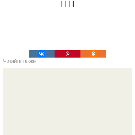
Читайте также
Корзиночки из Овсянки с творожно - медовым кремом.