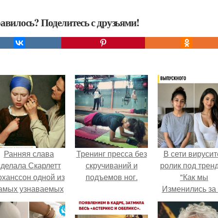
авилось? Поделитесь с друзьями!
Ранняя слава
Тренинг пресса без
В сети вирусит
сделала Скарлетт
скручиваний и
ролик под трен
оханссон одной из
подъемов ног.
"Как мы
амых узнаваемых
Изменились за
актрис голливуда,
лет".
но за глянцевым