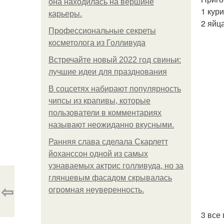
она находилась на вершине
1 кур
карьеры.
2 яйц
Профессиональные секреты
косметолога из Голливуда
Встречайте новый 2022 год свиньи:
лучшие идеи для празднования
В соцсетях набирают популярность
чипсы из крапивы, которые
пользователи в комментариях
называют неожиданно вкусными.
Ранняя слава сделала Скарлетт
йоханссон одной из самых
узнаваемых актрис голливуда, но за
глянцевым фасадом скрывалась
⇦
огромная неуверенность.
3 все