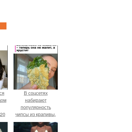
ся
В соцсетях
дом
набирают
популярность
 20
чипсы из крапивы,
которые
пользователи в