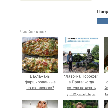
Понр
Читайте также
Баклажаны
"Лавочка Пороков"
фаршированные
в Праге: когда
по-каталонски?
хотели показать
й
драму азарта, а
с
получился 18+.