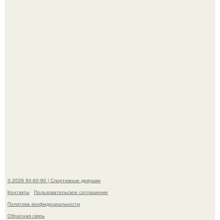
"Я уже год Пытаюсь Просто Выжить": Анна седокова
разрыдалась из-за жесткой травли и проклятий в сети.
Жена Курбана Омарова Валерия оказалась в центре
скандала после визита блогера Марины ильиной в её
косметологическую клинику.
© 2026 90-60-90 | Спортивные девушки
Контакты
Пользовательское соглашение
Политика конфидециальности
Обратная связь