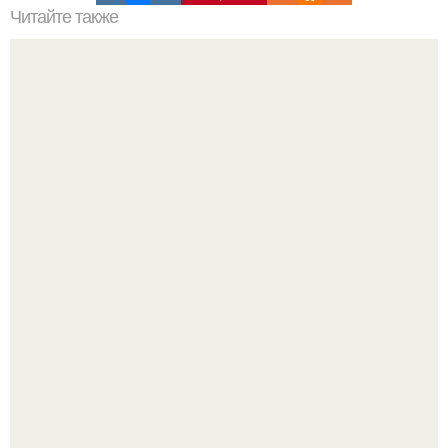
Читайте также
Как набрать вес худым девушкам.
В сети вирусится ролик под трендом "Как мы
Изменились за 20 лет".