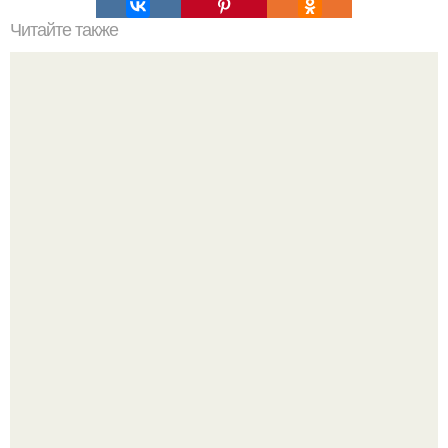
Читайте также
Как убрать живот за 5 минут в день.
Пока актёр делится кулинарными экспериментами, его
главный проект сделал серьёзный шаг вперёд.