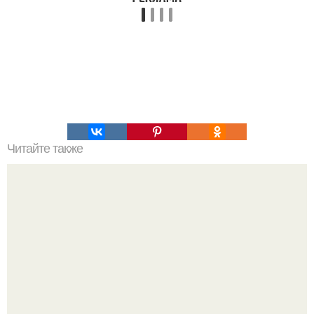
Читайте также
Упражнения убрать живот за 30 дней. 4 упражнения,
чтобы подтянуть живот за 30 дней.