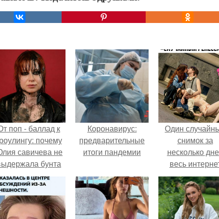
От поп - баллад к
Коронавирус:
Один случайн
роулингу: почему
предварительные
снимок за
лия савичева не
итоги пандемии
несколько дн
выдержала бунта
весь интерне
собственной
облетел.
аудитории.