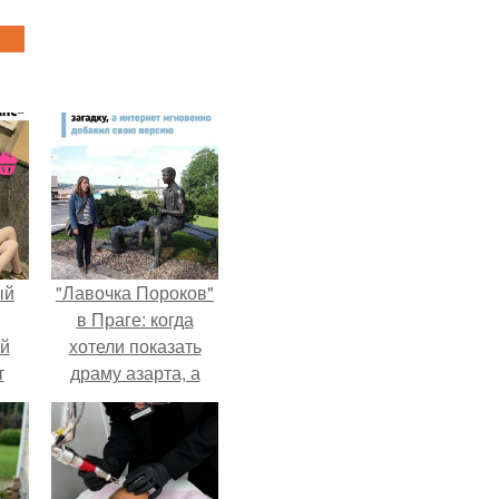
ый
"Лавочка Пороков"
в Праге: когда
ей
хотели показать
т
драму азарта, а
получился 18+.