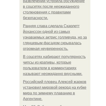
развлечений устроила обсуждение
в соцсетях после неожиданного
столкновения с правилами
безопасности.
Ранняя слава сделала Скарлетт
йоханссон одной из самых
узнаваемых актрис голливуда, но за
глянцевым фасадом скрывалась
огромная неуверенность.
В соцсетях набирают популярность
чипсы из крапивы, которые
пользователи в комментариях
называют неожиданно вкусными.
Российский пловец Алексей жарков
установил мировой рекорд на кубке
мира по зимнему плаванию в
Аргентине.