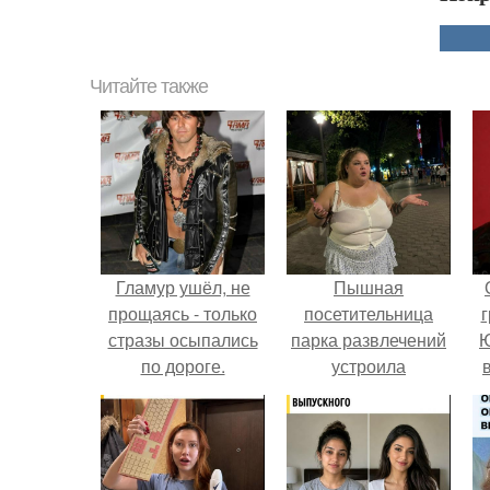
Читайте также
Гламур ушёл, не
Пышная
прощаясь - только
посетительница
г
стразы осыпались
парка развлечений
Ю
по дороге.
устроила
обсуждение в
соцсетях после
неожиданного
столкновения с