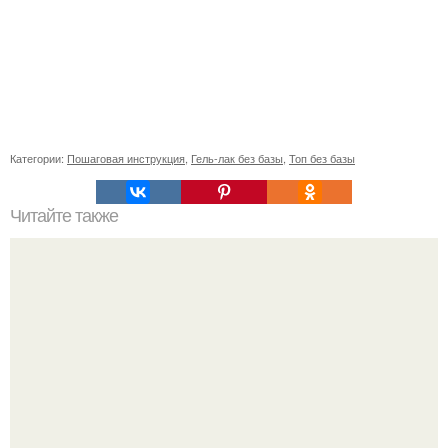
Категории:
Пошаговая инструкция
,
Гель-лак без базы
,
Топ без базы
Читайте также
Сесть на шпагат за 30 дней. На шпагат за 30 дней.