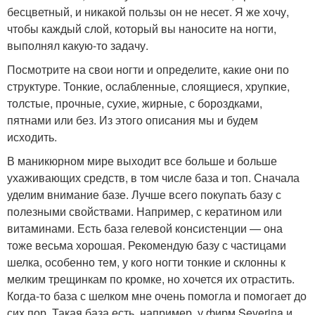
бесцветный, и никакой пользы он не несет. Я же хочу,
чтобы каждый слой, который вы наносите на ногти,
выполнял какую-то задачу.
Посмотрите на свои ногти и определите, какие они по
структуре. Тонкие, ослабленные, слоящиеся, хрупкие,
толстые, прочные, сухие, жирные, с бороздками,
пятнами или без. Из этого описания мы и будем
исходить.
В маникюрном мире выходит все больше и больше
ухаживающих средств, в том числе база и топ. Сначала
уделим внимание базе. Лучше всего покупать базу с
полезными свойствами. Например, с кератином или
витаминами. Есть база гелевой консистенции — она
тоже весьма хорошая. Рекомендую базу с частицами
шелка, особенно тем, у кого ногти тонкие и склонны к
мелким трещинкам по кромке, но хочется их отрастить.
Когда-то база с шелком мне очень помогла и помогает до
сих пор. Такая база есть, например, у фирм Severina и