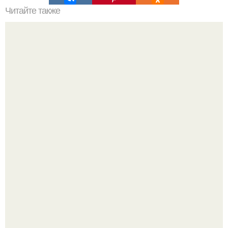
Читайте также
55 коротких советов для улучшения вашей жизни.
Жена Курбана Омарова Валерия оказалась в центре
скандала после визита блогера Марины ильиной в её
косметологическую клинику.