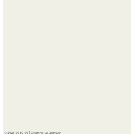
Анастасию Волочкову не раз упрекали в
приверженности устаревшим бьюти - процедурам.
Анна, давно известная своим увлечением
бодибилдингом, впервые попробовала себя в роли
модели.
© 2026 90-60-90 | Спортивные девушки