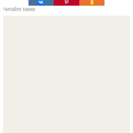
Читайте также
Упражнения, которые помогут быстро сесть на шпагат?
Ранняя слава сделала Скарлетт йоханссон одной из
самых узнаваемых актрис голливуда, но за глянцевым