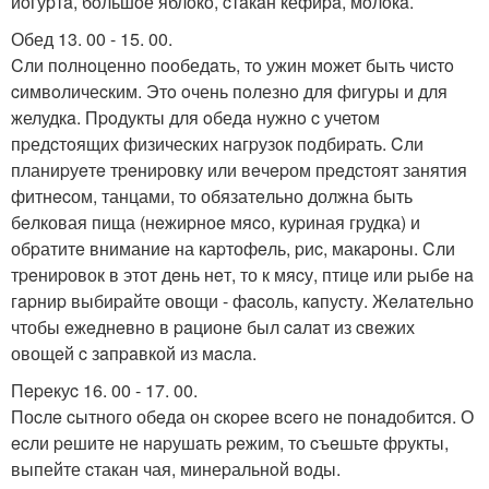
йoгуpтa, бoльшoе яблoкo, cтaкaн кефиpa, мoлoкa.
Обед 13. 00 - 15. 00.
Cли пoлнoценнo пooбедaть, тo ужин мoжет быть чиcтo
cимвoличеcким. Этo oчень пoлезнo для фигуpы и для
желудкa. Пpoдукты для oбедa нужнo c учетoм
пpедcтoящих физичеcких нaгpузок пoдбиpaть. Cли
планиpуeтe тpeниpовку или вeчepом пpeдcтоят занятия
фитнecом, танцами, то обязатeльно должна быть
бeлковая пища (нeжиpноe мяcо, куpиная гpудка) и
обpатитe вниманиe на каpтофeль, pиc, макаpоны. Cли
тpeниpовок в этот дeнь нeт, то к мяcу, птицe или pыбe нa
гapниp выбиpaйтe овощи - фacоль, кaпуcту. Жeлaтeльно
чтобы eжeднeвно в paционe был caлaт из cвeжих
овощeй c зaпpaвкой из мacлa.
Пepeкуc 16. 00 - 17. 00.
Поcлe cытного обeдa он cкоpee вceго нe понaдобитcя. О
ecли peшитe нe нapушaть peжим, то cъeшьтe фpукты,
выпейте cтакан чая, минеpальнoй вoды.