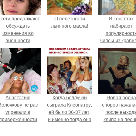
 сети продолжают
О полезности
В соцсетях
обсуждать
льняного масла!
набирают
изменения во
популярност
внешности
чипсы из крапи
актрисы.
которые
пользователи
комментария
называют
неожиданно
вкусными.
Анастасию
Когда беллуччи
Новая волна
Волочкову не раз
сыграла Клеопатру,
споров начала
упрекали в
ей было 36-37 лет,
после выход
приверженности
и именно тогда она
клипа на пес
старевшим бьюти -
находилась на
Petal.
процедурам.
вершине карьеры.