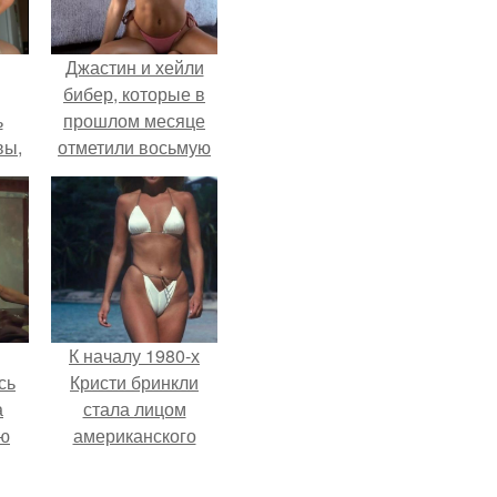
Джастин и хейли
бибер, которые в
ь
прошлом месяце
вы,
отметили восьмую
годовщину
 в
помолвки, показали
х
новые фото с
совместного
отдыха.
К началу 1980-х
сь
Кристи бринкли
а
стала лицом
ню
американского
моделинга и
главным