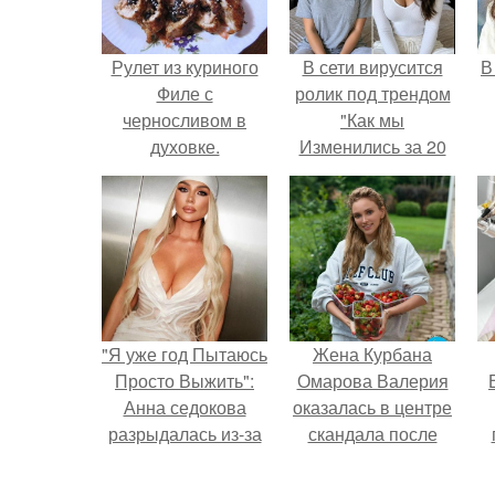
Рулет из куриного
В сети вирусится
В
Филе с
ролик под трендом
черносливом в
"Как мы
духовке.
Изменились за 20
лет".
"Я уже год Пытаюсь
Жена Курбана
Просто Выжить":
Омарова Валерия
Анна седокова
оказалась в центре
разрыдалась из-за
скандала после
жесткой травли и
визита блогера
у
проклятий в сети.
Марины ильиной в