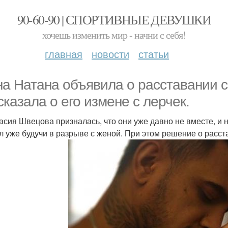
90-60-90 | СПОРТИВНЫЕ ДЕВУШКИ
хочешь изменить мир - начни с себя!
главная
новости
статьи
а Натана объявила о расставании 
сказала о его измене с лерчек.
асия Швецова призналась, что они уже давно не вместе, и н
л уже будучи в разрыве с женой. При этом решение о рас