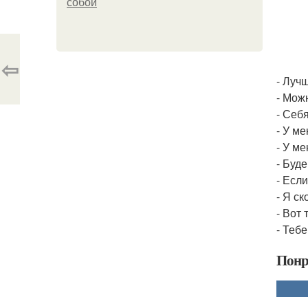
собой
⇦
- Луч
- Можн
- Себ
- У ме
- У м
- Буд
- Есл
- Я с
- Вот
- Тебе
Понр