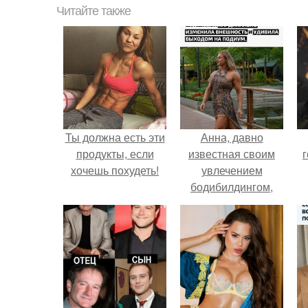
Читайте также
Ты должна есть эти
Анна, давно
продукты, если
известная своим
г
хочешь похудеть!
увлечением
бодибилдингом,
впервые
попробовала себя
в роли модели.