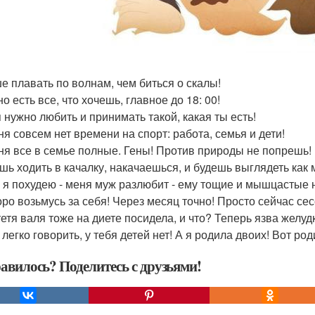
ше плавать по волнам, чем биться о скалы!
о есть все, что хочешь, главное до 18: 00!
я нужно любить и принимать такой, какая ты есть!
ня совсем нет времени на спорт: работа, семья и дети!
еня все в семье полные. Гены! Против природы не попрешь!
ешь ходить в качалку, накачаешься, и будешь выглядеть как 
и я похудею - меня муж разлюбит - ему тощие и мышцастые 
коро возьмусь за себя! Через месяц точно! Просто сейчас сес
 тетя валя тоже на диете посидела, и что? Теперь язва желу
 легко говорить, у тебя детей нет! А я родила двоих! Вот ро
авилось? Поделитесь с друзьями!