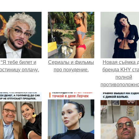
"Я тебе билет и
Сериалы и фильмы
Новая съёмка 
остиницу оплачу.
про похудение.
бренда KHY ст
полной
противоположн
образу, с кото
кайли
ассоциировала
последние год