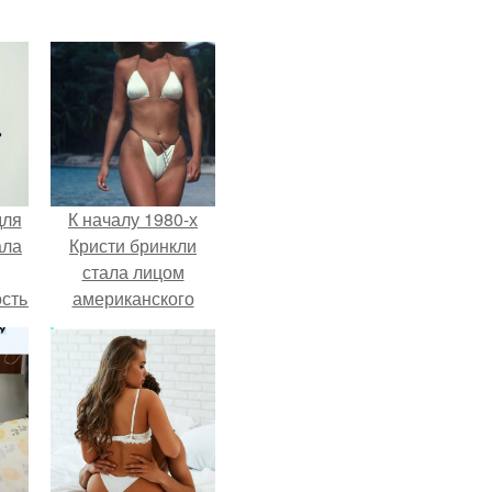
для
К началу 1980-х
ала
Кристи бринкли
стала лицом
остью
американского
рым
моделинга и
главным
сь
воплощением
ы.
естественной
привлекательности.