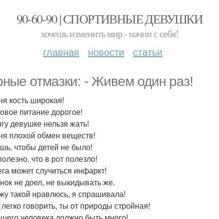
90-60-90 | СПОРТИВНЫЕ ДЕВУШКИ
хочешь изменить мир - начни с себя!
главная
новости
статьи
ные отмазки: - Живем один раз!
еня кость широкая!
ровое питание дорогое!
нгу девушке нельзя жать!
еня плохой обмен веществ!
ешь, чтобы детей не было!
полезно, что в рот полезло!
бега может случиться инфаркт!
енок не доел, не выкидывать же.
ужу такой нравлюсь, я спрашивала!
е легко говорить, ты от природы стройная!
ошего человека должно быть много!