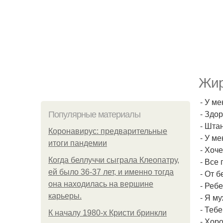
Жир
- У м
- Здо
Популярные материалы
- Шта
Коронавирус: предварительные
- У м
итоги пандемии
- Хоч
Когда беллуччи сыграла Клеопатру,
- Все 
ей было 36-37 лет, и именно тогда
- От 
она находилась на вершине
- Реб
карьеры.
- Я м
- Теб
К началу 1980-х Кристи бринкли
- Хор