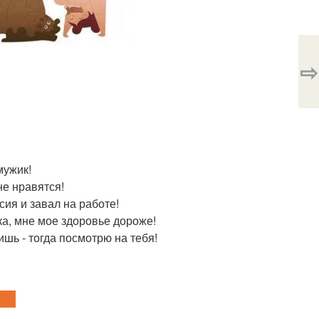
⇨
мужик!
не нравятся!
сия и завал на работе!
дка, мне мое здоровье дороже!
дишь - тогда посмотрю на тебя!