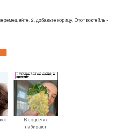
перемешайте. 2. добавьте корицу. Этот коктейль -
ают
В соцсетях
набирают