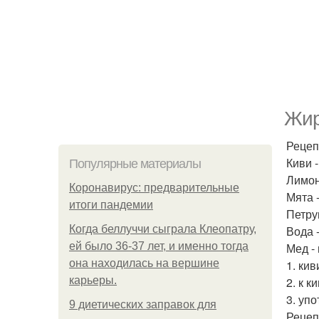
Жир
Рецеп
Киви -
Популярные материалы
Лимон 
Коронавирус: предварительные
Мята -
итоги пандемии
Петруш
Когда беллуччи сыграла Клеопатру,
Вода 
ей было 36-37 лет, и именно тогда
Мед -
она находилась на вершине
1. ки
карьеры.
2. к 
3. уп
9 диетических заправок для
Рецеп