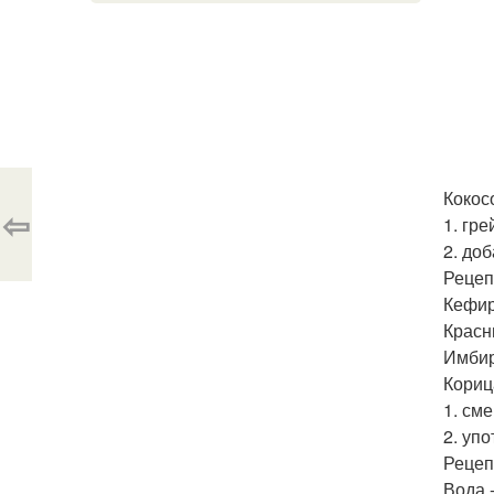
Кокос
⇦
1. гр
2. до
Рецеп
Кефир
Красн
Имбирь
Корица
1. см
2. уп
Рецеп
Вода 