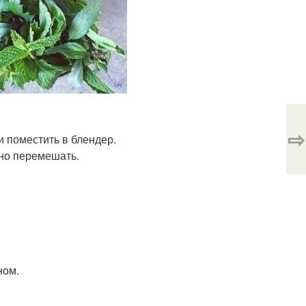
⇨
и поместить в блендер.
ьно перемешать.
ном.