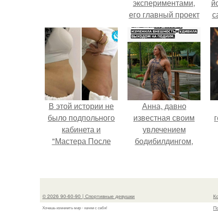
экспериментами,
й
его главный проект
с
сделал серьёзный
шаг вперёд.
В этой истории не
Анна, давно
было подпольного
известная своим
г
кабинета и
увлечением
"Мастера После
бодибилдингом,
Двухнедельных
впервые
Курсов".
попробовала себя
в роли модели.
© 2026 90-60-90 | Спортивные девушки
К
П
Хочешь изменить мир - начни с себя!