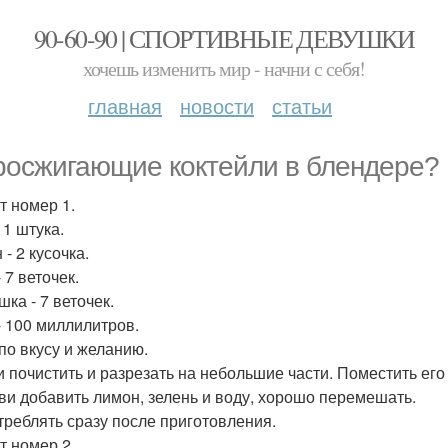
90-60-90 | СПОРТИВНЫЕ ДЕВУШКИ
хочешь изменить мир - начни с себя!
главная
новости
статьи
осжигающие коктейли в блендере?
т номер 1.
 1 штука.
- 2 кусочка.
 7 веточек.
ка - 7 веточек.
- 100 миллилитров.
 по вкусу и желанию.
ви почистить и разрезать на небольшие части. Поместить его
киви добавить лимон, зелень и воду, хорошо перемешать.
отреблять сразу после приготовления.
т номер 2.