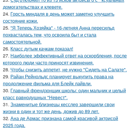
домогательствах и клевете.
24.
Горсть миндаля в день может заметно улучшить
состояние кожи.
25.
"Я Теперь Хозяйка" - 16-летняя Анна пересильд
похвасталась тем, что освоила быт и стала
самостоятельной.
26.
Класс дутым качкам показал!
27.
Наиболее эффективный ответ на оскорбления, после
которого люди часто приносят извинения.
28.
Чтобы снизить аппетит, не нужно "Сидеть на Салате".
29.
Райан Рейнольдс планирует выкупить права на
продолжение фильма для Блейк лайвли.
30.
Главный френдзонщик школы: один мальчик и целый
класс равнодушных "Невест".
31.
Знаменитые близнецы кесслер завершили свои
жизни в один и тот же день, дожив до 89 лет.
32.
Ана де Армас признана самой красивой актрисой
2025 года.