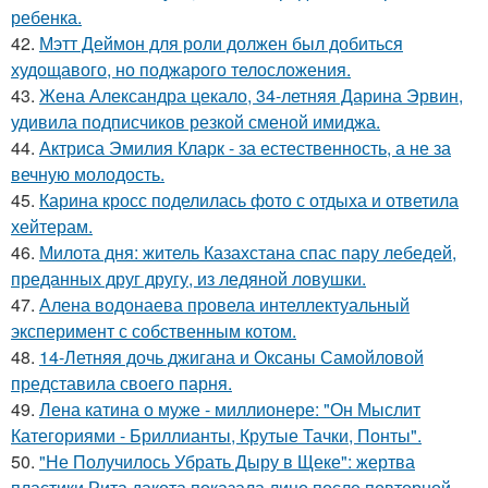
ребенка.
42.
Мэтт Деймон для роли должен был добиться
худощавого, но поджарого телосложения.
43.
Жена Александра цекало, 34-летняя Дарина Эрвин,
удивила подписчиков резкой сменой имиджа.
44.
Актриса Эмилия Кларк - за естественность, а не за
вечную молодость.
45.
Карина кросс поделилась фото с отдыха и ответила
хейтерам.
46.
Милота дня: житель Казахстана спас пару лебедей,
преданных друг другу, из ледяной ловушки.
47.
Алена водонаева провела интеллектуальный
эксперимент с собственным котом.
48.
14-Летняя дочь джигана и Оксаны Самойловой
представила своего парня.
49.
Лена катина о муже - миллионере: "Он Мыслит
Категориями - Бриллианты, Крутые Тачки, Понты".
50.
"Не Получилось Убрать Дыру в Щеке": жертва
пластики Рита дакота показала лицо после повторной