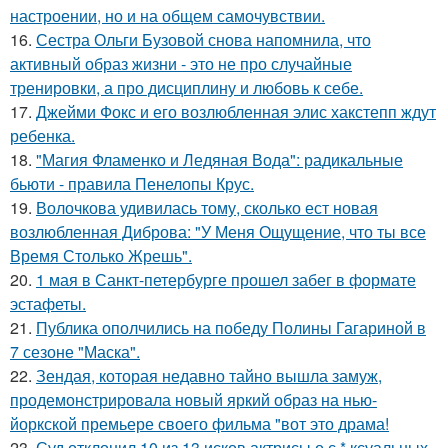
настроении, но и на общем самочувствии.
16.
Сестра Ольги Бузовой снова напомнила, что
активный образ жизни - это не про случайные
тренировки, а про дисциплину и любовь к себе.
17.
Джейми Фокс и его возлюбленная элис хакстепп ждут
ребенка.
18.
"Магия Фламенко и Ледяная Вода": радикальные
бьюти - правила Пенелопы Крус.
19.
Волочкова удивилась тому, сколько ест новая
возлюбленная Диброва: "У Меня Ощущение, что ты все
Время Столько Жрешь".
20.
1 мая в Санкт-петербурге прошел забег в формате
эстафеты.
21.
Публика ополчились на победу Полины Гагариной в
7 сезоне "Маска".
22.
Зендая, которая недавно тайно вышла замуж,
продемонстрировала новый яркий образ на нью-
йоркской премьере своего фильма "вот это драма!
23.
Суд отклонил 10 из 13 исков актрисы о с * ксуальных