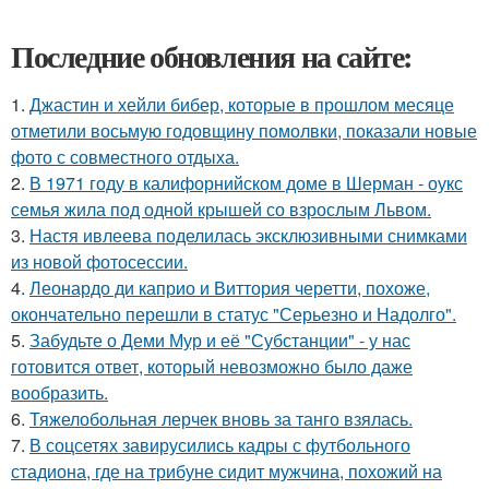
Последние обновления на сайте:
1.
Джастин и хейли бибер, которые в прошлом месяце
отметили восьмую годовщину помолвки, показали новые
фото с совместного отдыха.
2.
В 1971 году в калифорнийском доме в Шерман - оукс
семья жила под одной крышей со взрослым Львом.
3.
Настя ивлеева поделилась эксклюзивными снимками
из новой фотосессии.
4.
Леонардо ди каприо и Виттория черетти, похоже,
окончательно перешли в статус "Серьезно и Надолго".
5.
Забудьте о Деми Мур и её "Субстанции" - у нас
готовится ответ, который невозможно было даже
вообразить.
6.
Тяжелобольная лерчек вновь за танго взялась.
7.
В соцсетях завирусились кадры с футбольного
стадиона, где на трибуне сидит мужчина, похожий на