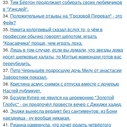
33.
Тим Бёртон продолжает собирать своих любимчиков
в "Уэнсдей".
34.
Положительные отзывы на "Грозовой Перевал" - это
Фейк?
35.
Никита кологривый сказал вслух то, о чём в
профессии обычно говорят шёпотом: играть
"Красавчика" проще, чем играть лоха.
36.
Лишь в том случае, если вы думали, что звезды дома
носят шелковые халаты, то Мэттью макконахи готов вас
переубедить.
37.
Петр Чернышёв подросшую дочь Милу от анастасии
Заворотнюк показал.
38.
Кристина асмус снимок с отпуска вместе с дочерью
Настей публикует.
39.
Брэдли Купер не явился на церемонию "Золотой
Глобус" - он предпочёл провести вечер с Джиджи хадид.
40.
Энджи вынесла вердикт без сантиментов: из Бони
наездница - ну вообще никакая.
41.
Рианна намекнула, что хочет родить четвёртого