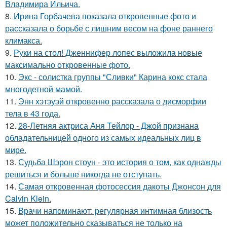
Владимира Ильича.
8.
Ирина Горбачева показала откровенные фото и
рассказала о борьбе с лишним весом на фоне раннего
климакса.
9.
Руки на стол! Дженнифер лопес выложила новые
максимально откровенные фото.
10.
Экс - солистка группы "Сливки" Карина кокс стала
многодетной мамой.
11.
Энн хэтэуэй откровенно рассказала о дисморфии
тела в 43 года.
12.
28-Летняя актриса Аня Тейлор - Джой признана
обладательницей одного из самых идеальных лиц в
мире.
13.
Судьба Шэрон стоун - это история о том, как однажды
решиться и больше никогда не отступать.
14.
Самая откровенная фотосессия дакоты Джонсон для
Calvin Klein.
15.
Врачи напоминают: регулярная интимная близость
может положительно сказываться не только на