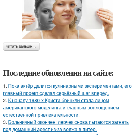
читать дальше →
Последние обновления на сайте:
1.
Пока актёр делится кулинарными экспериментами, его
главный проект сделал серьёзный шаг вперёд.
2.
К началу 1980-х Кристи бринкли стала лицом
американского моделинга и главным воплощением
естественной привлекательности.
3.
Больничный окончен: лерчек снова пытаются загнать
под домашний арест из-за вояжа в питер.