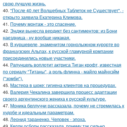
свою лучшую жизнь.
40.
"После 40 лет Волшебных Таблеток не Существует", -
открыто заявила Екатерина Климова.
41.
Почему монтаж - это спасение.
42.
Энджи вынесла вердикт без сантиментов: из Бони
наездница - ну вообще никакая.
43.
В куршевеле, знаменитом горнолыжном курорте во
французских Альпах, к русской гламурной компании
присоединились новые участники.
44.
Рапунцель воплотит актриса Тиган крофт, известная
по сериалу "Титаны", а роль флинна - майло майнхэйм
("зомби").
45.
Мастера в шоке: гигиена клиентов на процедурах.
46.
Валерия Чекалина завершила процесс адаптации
своего аргентинского жениха к русской культуре.
47.
Моника беллуччи рассказала, почему не стремилась к
худобе и идеальным параметрам.
48.
Леонид тараненко. Человек - эпоха.
49.
Келли осборн рассказала, почему так сильно