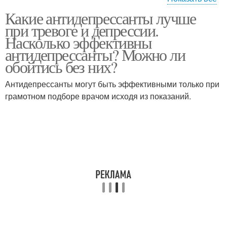
Какие антидепрессанты лучше
Антидепрессанты без
Тревожные состояния
при тревоге и депрессии.
рецепта
Насколько эффективны
антидепрессанты? Можно ли
обойтись без них?
Стрессовые
расстройства
Антидепрессанты могут быть эффективными только при
грамотном подборе врачом исходя из показаний.