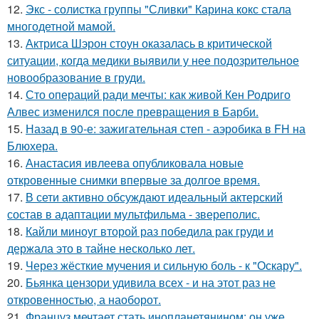
12.
Экс - солистка группы "Сливки" Карина кокс стала
многодетной мамой.
13.
Актриса Шэрон стоун оказалась в критической
ситуации, когда медики выявили у нее подозрительное
новообразование в груди.
14.
Сто операций ради мечты: как живой Кен Родриго
Алвес изменился после превращения в Барби.
15.
Назад в 90-е: зажигательная степ - аэробика в FH на
Блюхера.
16.
Анастасия ивлеева опубликовала новые
откровенные снимки впервые за долгое время.
17.
В сети активно обсуждают идеальный актерский
состав в адаптации мультфильма - звереполис.
18.
Кайли миноуг второй раз победила рак груди и
держала это в тайне несколько лет.
19.
Через жёсткие мучения и сильную боль - к "Оскару".
20.
Бьянка цензори удивила всех - и на этот раз не
откровенностью, а наоборот.
21.
Француз мечтает стать инопланетянином: он уже