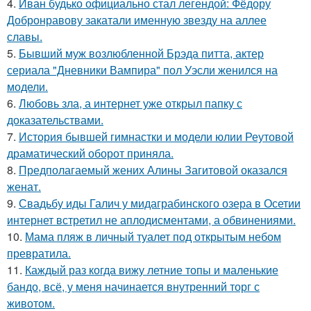
4.
Иван будько официально стал легендой: Фёдору
Добронравову закатали именную звезду на аллее
славы.
5.
Бывший муж возлюбленной Брэда питта, актер
сериала "Дневники Вампира" пол Уэсли женился на
модели.
6.
Любовь зла, а интернет уже открыл папку с
доказательствами.
7.
История бывшей гимнастки и модели юлии Реутовой
драматический оборот приняла.
8.
Предполагаемый жених Алины Загитовой оказался
женат.
9.
Свадьбу иды Галич у мидаграбинского озера в Осетии
интернет встретил не аплодисментами, а обвинениями.
10.
Мама пляж в личный туалет под открытым небом
превратила.
11.
Каждый раз когда вижу летние топы и маленькие
бандо, всё, у меня начинается внутренний торг с
животом.