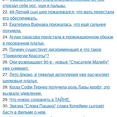
отрезал себе нос, уши и пальцы.
22.
49-Летний сын шер пожаловался, что мать перестала
его обеспечивать.
23.
Екатерина Варнава призналась, что ещё сильнее
похудела.
24.
Аглая тарасова предстала в провокационном образе
в прозрачном платье.
25.
Почему существует дискриминация и что такое
"Привилегии Красоты"?
26.
Они возвращают 90-е - новые "Спасатели Малибу"
уже снимают.
27.
Лето близко, и тяжелая артиллерия уже расчехляет
шелковые платья.
28.
Когда Софи Тернер получила роль Лары крофт, это
вызвало удивление.
29.
Что нужно сохранять в ТАЙНЕ.
30.
Звезда "Слова Пацана" слава Копейкин сыграет
басту в фильме о нем.