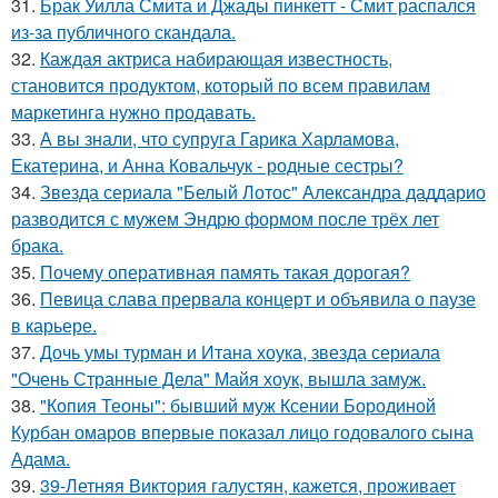
31.
Брак Уилла Смита и Джады пинкетт - Смит распался
из-за публичного скандала.
32.
Каждая актриса набирающая известность,
становится продуктом, который по всем правилам
маркетинга нужно продавать.
33.
А вы знали, что супруга Гарика Харламова,
Екатерина, и Анна Ковальчук - родные сестры?
34.
Звезда сериала "Белый Лотос" Александра даддарио
разводится с мужем Эндрю формом после трёх лет
брака.
35.
Почему оперативная память такая дорогая?
36.
Певица слава прервала концерт и объявила о паузе
в карьере.
37.
Дочь умы турман и Итана хоука, звезда сериала
"Очень Странные Дела" Майя хоук, вышла замуж.
38.
"Копия Теоны": бывший муж Ксении Бородиной
Курбан омаров впервые показал лицо годовалого сына
Адама.
39.
39-Летняя Виктория галустян, кажется, проживает