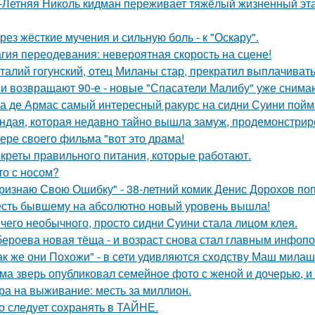
-Летняя Николь кидман переживает тяжёлый жизненный этап
рез жёсткие мучения и сильную боль - к "Оскару".
гия переодевания: невероятная скорость на сцене!
талий гогунский, отец Миланы стар, прекратил выплачиват
и возвращают 90-е - новые "Спасатели Малибу" уже снима
а де Армас самый интересный ракурс на сидни Суини пойм
ндая, которая недавно тайно вышла замуж, продемонстрир
ере своего фильма "вот это драма!
креты правильного питания, которые работают.
то с носом?
ризнаю Свою Ошибку" - 38-летний комик Денис Дорохов по
сть бывшему на абсолютно новый уровень вышла!
чего необычного, просто сидни Суини стала лицом клея.
бероева новая тёща - и возраст снова стал главным инфоп
ак же они Похожи" - в сети удивляются сходству Маш милаш
ма зверь опубликовал семейное фото с женой и дочерью, и
ра на выживание: месть за миллион.
о следует сохранять в ТАЙНЕ.