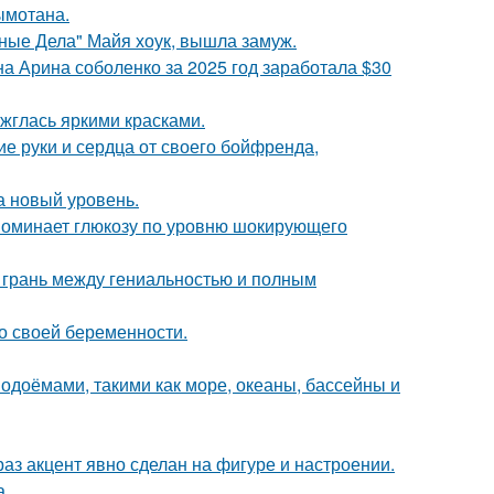
ымотана.
нные Дела" Майя хоук, вышла замуж.
а Арина соболенко за 2025 год заработала $30
ажглась яркими красками.
е руки и сердца от своего бойфренда,
а новый уровень.
поминает глюкозу по уровню шокирующего
о грань между гениальностью и полным
о своей беременности.
одоёмами, такими как море, океаны, бассейны и
раз акцент явно сделан на фигуре и настроении.
а.