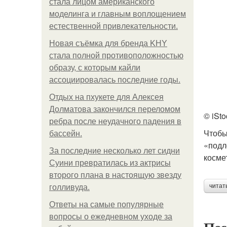
стала лицом американского
моделинга и главным воплощением
естественной привлекательности.
Новая съёмка для бренда KHY
стала полной противоположностью
образу, с которым кайли
ассоциировалась последние годы.
Отдых на пхукете для Алексея
Долматова закончился переломом
© iSto
ребра после неудачного падения в
Чтобы
бассейн.
«подл
За последние несколько лет сидни
косме
Суини превратилась из актрисы
второго плана в настоящую звезду
читат
голливуда.
Ответы на самые популярные
вопросы о ежедневном уходе за