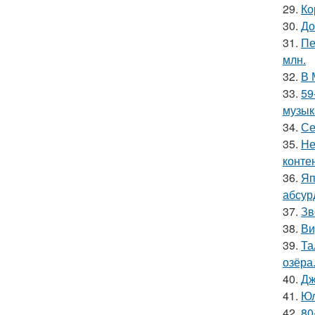
29.
Ко
30.
До
31.
Пе
млн.
32.
В 
33.
59
музык
34.
Се
35.
Не
конте
36.
Яп
абсур
37.
Зв
38.
Ви
39.
Та
озёра
40.
Дж
41.
Юл
42.
80