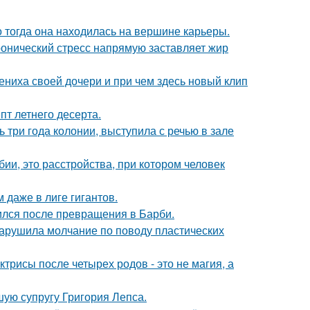
о тогда она находилась на вершине карьеры.
ронический стресс напрямую заставляет жир
ениха своей дочери и при чем здесь новый клип
пт летнего десерта.
 три года колонии, выступила с речью в зале
ии, это расстройства, при котором человек
 даже в лиге гигантов.
ился после превращения в Барби.
 нарушила молчание по поводу пластических
трисы после четырех родов - это не магия, а
ую супругу Григория Лепса.