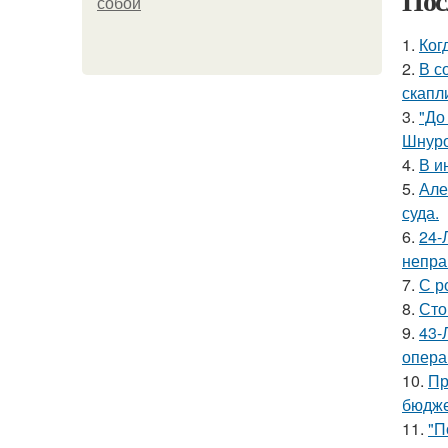
Пос
собой
1.
Ког
2.
В с
скапл
3.
"До
Шнуро
4.
В и
5.
Але
суда.
6.
24-
непра
7.
С р
8.
Сто
9.
43-
опера
10.
Пр
бюдже
11.
"П