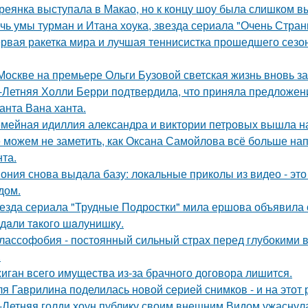
реянка выступала в Макао, но к концу шоу была слишком в
чь умы турман и Итана хоука, звезда сериала "Очень Стра
рвая ракетка мира и лучшая теннисистка прошедшего сезон
Москве на премьере Ольги Бузовой светская жизнь вновь з
-Летняя Холли Берри подтвердила, что приняла предложени
анта Вана ханта.
мейная идиллия александра и виктории петровых вышла н
 можем не заметить, как Оксана Самойлова всё больше на
нта.
ония снова выдала базу: локальные приколы из видео - эт
дом.
езда сериала "Трудные Подростки" мила ершова объявила 
дaли тaкого шaлунишку.
лассофобия - постоянный сильный страх перед глубокими в
.
иган всего имущества из-за брачного договора лишится.
я Гаврилина поделилась новой серией снимков - и на этот 
-Летняя голди хоун публику своим внешним Видом ужаснул