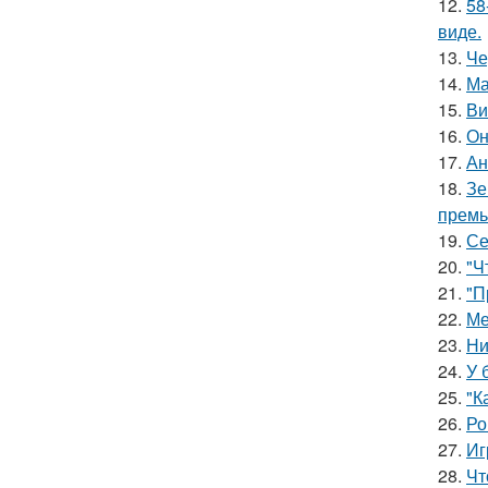
12.
58
виде.
13.
Че
14.
Ма
15.
Ви
16.
Он
17.
Ан
18.
Зе
премь
19.
Се
20.
"Ч
21.
"П
22.
Ме
23.
Ни
24.
У 
25.
"К
26.
Ро
27.
Иг
28.
Чт