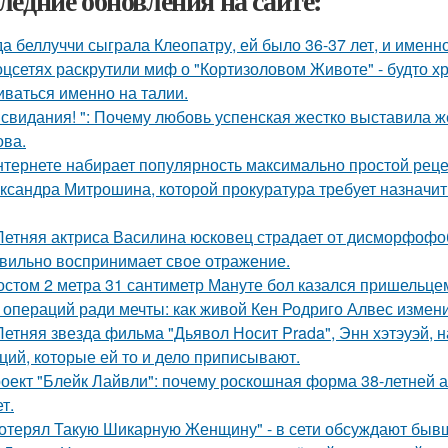
ледние обновления на сайте:
да беллуччи сыграла Клеопатру, ей было 36-37 лет, и именн
оцсетях раскрутили миф о "Кортизоловом Животе" - будто х
иваться именно на талии.
 свидания! ": Почему любовь успенская жестко выставила ж
ва.
нтернете набирает популярность максимально простой реце
ксандра Митрошина, которой прокуратура требует назначить
Летняя актриса Василина юсковец страдает от дисморфофоб
вильно воспринимает свое отражение.
остом 2 метра 31 сантиметр Мануте бол казался пришельцем
 операций ради мечты: как живой Кен Родриго Алвес измен
Летняя звезда фильма "Дьявол Носит Prada", Энн хэтэуэй,
ций, которые ей то и дело приписывают.
оект "Блейк Лайвли": почему роскошная форма 38-летней ак
т.
отерял Такую Шикарную Женщину" - в сети обсуждают бывш