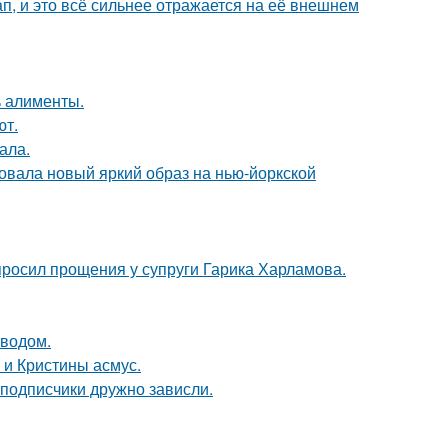
, и это всё сильнее отражается на её внешнем
ь алименты.
ют.
ала.
овала новый яркий образ на нью-йоркской
просил прощения у супруги Гарика Харламова.
оводом.
 и Кристины асмус.
 подписчики дружно зависли.