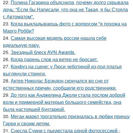
22.
Полина Гагарина объяснила, почему долго скрывала
дочь: "Если бы Написали, что она не Такая, я бы Стояла
с Автоматом".
23.
Когда выкладываешь фото с вопросом "я похожа на
Марго Робби?
24.
Самая высокая модель россии нашла себе
идеальную пару.
25.
Звездный блеск AVN Awards.
26.
Когда парень слов на ветер не бросает.
27.
Конфуз на сцене: у Люси чеботиной из-под платья
выглянули стринги.
28.
Актер Николас Брэндон скончался во сне от
естественных причин, сообщили его родственники.
29.
До того как Анджелина Джоли стала послом доброй
воли и примерной матерью большого семейства, она
была настоящей бунтаркой.
30.
Меган маркл трогательно призналась в любви принцу
Гарри и своим детям.
31.
Снесла Суини с пьедестала одной фотосессией -