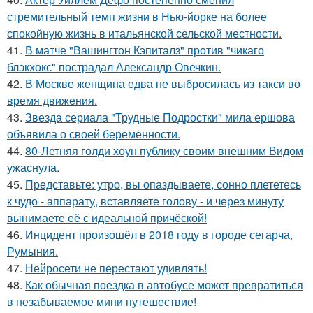
стремительный темп жизни в Нью-йорке на более
спокойную жизнь в итальянской сельской местности.
41.
В матче "Вашингтон Кэпиталз" против "чикаго
блэкхокс" пострадал Александр Овечкин.
42.
В Москве женщина едва не выбросилась из такси во
время движения.
43.
Звезда сериала "Трудные Подростки" мила ершова
объявила о своей беременности.
44.
80-Летняя голди хоун публику своим внешним Видом
ужаснула.
45.
Представьте: утро, вы опаздываете, сонно плететесь
к чудо - аппарату, вставляете голову - и через минуту
вынимаете её с идеальной причёской!
46.
Инцидент произошёл в 2018 году в городе сегарча,
Румыния.
47.
Нейросети не перестают удивлять!
48.
Как обычная поездка в автобусе может превратиться
в незабываемое мини путешествие!