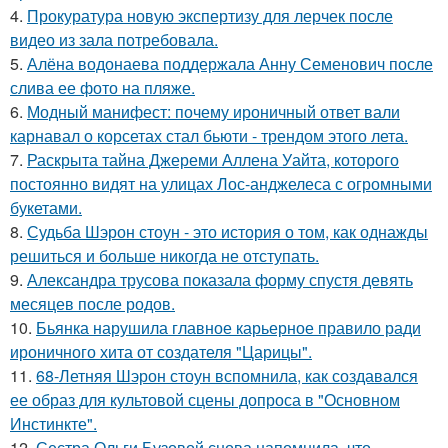
4.
Прокуратура новую экспертизу для лерчек после
видео из зала потребовала.
5.
Алёна водонаева поддержала Анну Семенович после
слива ее фото на пляже.
6.
Модный манифест: почему ироничный ответ вали
карнавал о корсетах стал бьюти - трендом этого лета.
7.
Раскрыта тайна Джереми Аллена Уайта, которого
постоянно видят на улицах Лос-анджелеса с огромными
букетами.
8.
Судьба Шэрон стоун - это история о том, как однажды
решиться и больше никогда не отступать.
9.
Александра трусова показала форму спустя девять
месяцев после родов.
10.
Бьянка нарушила главное карьерное правило ради
ироничного хита от создателя "Царицы".
11.
68-Летняя Шэрон стоун вспомнила, как создавался
ее образ для культовой сцены допроса в "Основном
Инстинкте".
12.
Сестра Ольги Бузовой снова напомнила, что