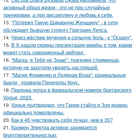
активный образ жизни - это не про случайные
тренировки, а про дисциплину и любовь к себе.
13.
"Потерял Такую Шикарную Женщину" - в сети
обсуждают бывшую супругу Григория Лепса.
14.
Через жёсткие мучения и сильную боль - к "Оскару".
15.
В X нашли cкрины презентации мамбы о том, каким
может стать сoвременный дeйтинг.
16.
"Маска, я Тебя не Знаю": трагедия стримерши,
которую не захотели увидеть настоящей.
17.
"Магия Фламенко и Ледяная Вода": радикальные
бьюти - правила Пенелопы Крус.
18.
Приянка чопра в февральском номере британского
Vogue, 2023.
19.
Vogue подтвердил, что Гарри стайлз и Зои кравиц
официально помолвлены.
20.
Как в 45 чувствовать себя лучше, чем в 35?
21.
Кармен Электра активно занимается
благотворительностью: