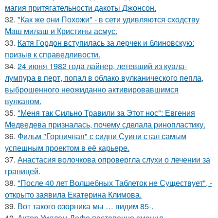
магия притягательности дакоты Джонсон.
32.
"Как же они Похожи" - в сети удивляются сходству
Маш милаш и Кристины асмус.
33.
Катя Гордон вступилась за лерчек и блиновскую:
призыв к справедливости.
34.
24 июня 1982 года лайнер, летевший из куала-
лумпура в перт, попал в облако вулканического пепла,
выброшенного неожиданно активировавшимся
вулканом.
35.
"Меня так Сильно Травили за Этот нос": Евгения
Медведева призналась, почему сделала ринопластику.
36.
Фильм "Горничная" с сидни Суини стал самым
успешным проектом в её карьере.
37.
Анастасия волочкова опровергла слухи о лечении за
границей.
38.
"После 40 лет Волшебных Таблеток не Существует", -
открыто заявила Екатерина Климова.
39.
Вот такого озорника мы … видим 85-.
40.
Актер Уиллем Дефо постепенно сменил