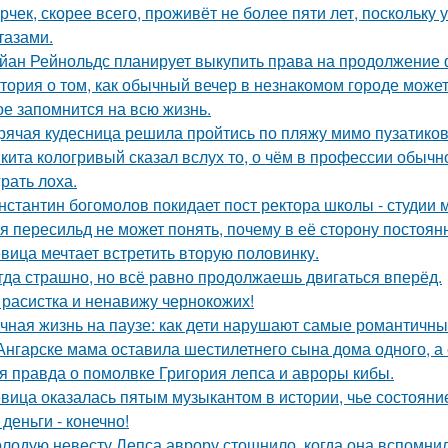
рчек, скорее всего, проживёт не более пяти лет, поскольку 
тазами.
йан Рейнольдс планирует выкупить права на продолжение 
тория о том, как обычный вечер в незнакомом городе може
ое запомнится на всю жизнь.
рячая кудесница решила пройтись по пляжу мимо пузатиков 
кита кологривый сказал вслух то, о чём в профессии обычн
грать лоха.
нстантин богомолов покидает пост ректора школы - студии м
я пересильд не может понять, почему в её сторону постоянн
вица мечтает встретить вторую половинку.
гда страшно, но всё равно продолжаешь двигаться вперёд.
 расистка и ненавижу чернокожих!
чная жизнь на паузе: как дети нарушают самые романтичны
Ангарске мама оставила шестилетнего сына дома одного, а
я правда о помолвке Григория лепса и авроры кибы.
вица оказалась пятым музыкантом в истории, чье состоян
 деньги - конечно!
лодую невесту Лепса аврору стошнило, когда она вспомни