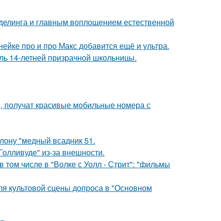
оделинга и главным воплощением естественной
нейке про и про Макс добавится ещё и ультра.
оль 14-летней призрачной школьницы.
, получат красивые мобильные номера с
лону "медный всадник 51.
олливуде" из-за внешности.
 том числе в "Волке с Уолл - Стрит": "фильмы
для культовой сцены допроса в "Основном