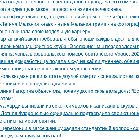
на влада соколовского неожиданно оправдала его измены 
огда одна цель может полностью изменить человека.
ша официально подтвердила новый роман - её избранником
-Летняя Мелания кнавс - ныне Мелания трамп - на фотограф
 она начинала свою модельную карьеру ….
артанский закон требовал, чтобы юноши каждые десять дн
 всей команды фитнес-клуба "Эволюция" мы поздравляем в
иянка чопра в февральском номере британского Vogue, 202
вшая домработница подала в суд на кайли дженнер, обвини
иминации, травле и незаконном увольнении.
коль кидман решила стать доулой смерти - специалистом,
венников в последние дни жизни.
лина Гагарина объяснила, почему долго скрывала дочь: "Ес
атом".
ма харди выписали из секс - символов и записали в скуфы.
-Летняя Флоренс пью официально подтвердила свои отнош
е с ним на мероприятии.
 церемонии в загсе жениху задали стандартный вопрос - сог
асс дутым качкам показал!