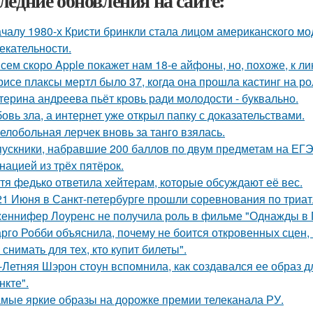
ледние обновления на сайте:
ачалу 1980-х Кристи бринкли стала лицом американского м
екательности.
сем скоро Apple покажет нам 18-е айфоны, но, похоже, к ли
рисе плаксы мертл было 37, когда она прошла кастинг на р
терина андреева пьёт кровь ради молодости - буквально.
овь зла, а интернет уже открыл папку с доказательствами.
елобольная лерчек вновь за танго взялась.
ускники, набравшие 200 баллов по двум предметам на ЕГЭ
нацией из трёх пятёрок.
тя федько ответила хейтерам, которые обсуждают её вес.
21 Июня в Санкт-петербурге прошли соревнования по триат
еннифер Лоуренс не получила роль в фильме "Однажды в Г
рго Робби объяснила, почему не боится откровенных сцен, в
снимать для тех, кто купит билеты".
-Летняя Шэрон стоун вспомнила, как создавался ее образ 
нкте".
мые яркие образы на дорожке премии телеканала РУ.