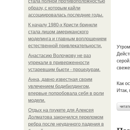
стала полной противоположностью
образу, с которым кайли
ассоциировалась последние годы.
К началу 1980-х Кристи бринкли
стала лицом американского
моделинга и главным воплощением
естественной привлекательности.
Утром
Дейст
Анастасию Волочкову не раз
серой
упрекали в приверженности
свеже
устаревшим бьюти - процедурам.
Анна, давно известная своим
Как о
увлечением бодибилдингом,
Итак,
впервые попробовала себя в роли
модели.
читат
Отдых на пхукете для Алексея
Долматова закончился переломом
ребра после неудачного падения в