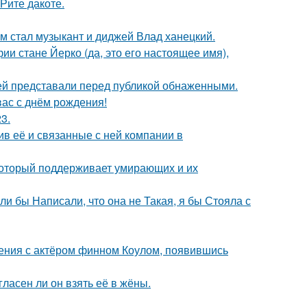
Рите дакоте.
 стал музыкант и диджей Влад ханецкий.
ии стане Йерко (да, это его настоящее имя),
ей представали перед публикой обнаженными.
ас с днём рождения!
3.
в её и связанные с ней компании в
 который поддерживает умирающих и их
ли бы Написали, что она не Такая, я бы Стояла с
ения с актёром финном Коулом, появившись
ласен ли он взять её в жёны.