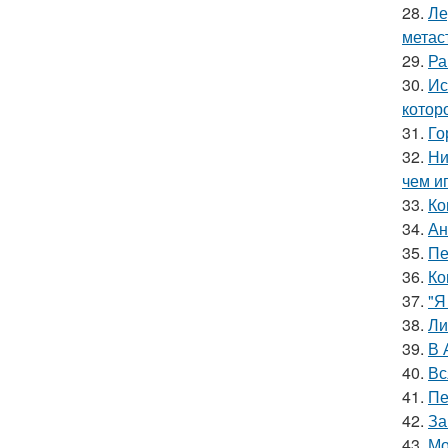
28.
Ле
метас
29.
Ра
30.
Ис
котор
31.
Го
32.
Ни
чем и
33.
Ко
34.
Ан
35.
Пе
36.
Ко
37.
"Я
38.
Ли
39.
В 
40.
Вс
41.
Пе
42.
За
43.
Мо