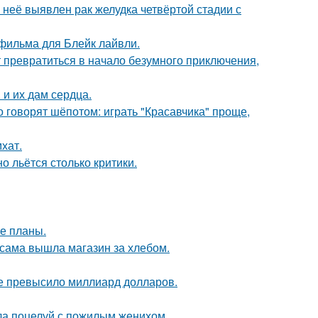
у неё выявлен рак желудка четвёртой стадии с
фильма для Блейк лайвли.
т превратиться в начало безумного приключения,
и их дам сердца.
о говорят шёпотом: играть "Красавчика" проще,
хат.
о льётся столько критики.
е планы.
 сама вышла магазин за хлебом.
ие превысило миллиард долларов.
ла поцелуй с пожилым женихом.