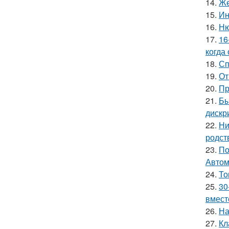
14.
Же
15.
Ин
16.
Ню
17.
16
когда
18.
Сп
19.
От
20.
Пр
21.
Бы
дискр
22.
Ни
родст
23.
По
Автом
24.
То
25.
30
вмест
26.
На
27.
Кл