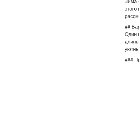
Зима 
этого
рассм
## Ва
Один 
длины
уютны
### 