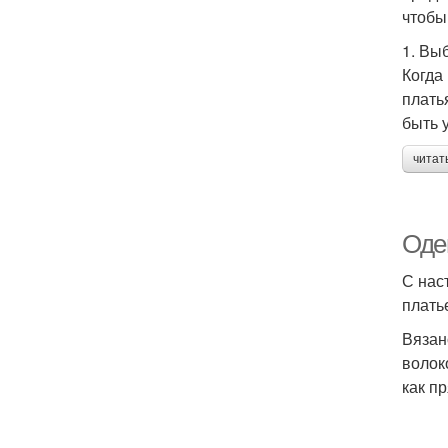
чтобы
1. Вы
Когда
плать
быть 
читат
Оде
С нас
плать
Вязан
волок
как п