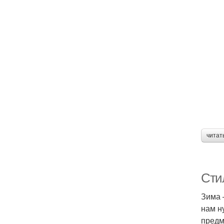
читат
Сти
Зима 
нам н
предм