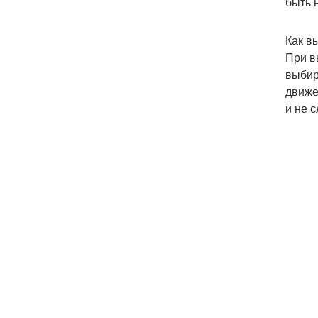
быть 
Как в
При в
выбир
движе
и не 