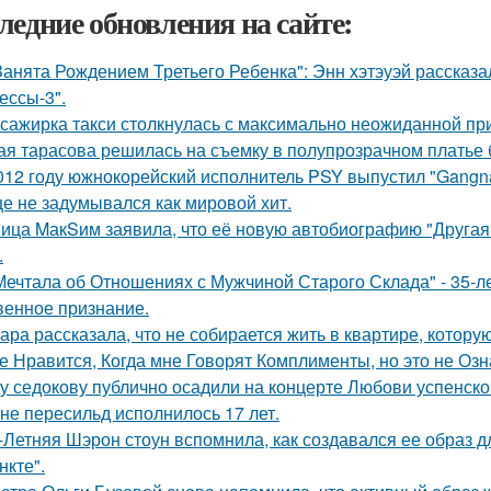
ледние обновления на сайте:
Занята Рождением Третьего Ребенка": Энн хэтэуэй рассказ
ессы-3".
сажирка такси столкнулась с максимально неожиданной п
ая тарасова решилась на съемку в полупрозрачном платье 
012 году южнокорейский исполнитель PSY выпустил "Gangna
е не задумывался как мировой хит.
ица MакSим заявила, что её новую автобиографию "Другая 
.
Мечтала об Отношениях с Мужчиной Старого Склада" - 35-
венное признание.
ара рассказала, что не собирается жить в квартире, котору
е Нравится, Когда мне Говорят Комплименты, но это не Озна
у седокову публично осадили на концерте Любови успенско
не пересильд исполнилось 17 лет.
-Летняя Шэрон стоун вспомнила, как создавался ее образ 
нкте".