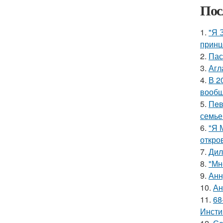
Пос
1.
"Я 
принц
2.
Пас
3.
Агл
4.
В 2
вообщ
5.
Пeв
семье
6.
"Я 
откро
7.
Дил
8.
"Мн
9.
Анн
10.
Ан
11.
68
Инсти