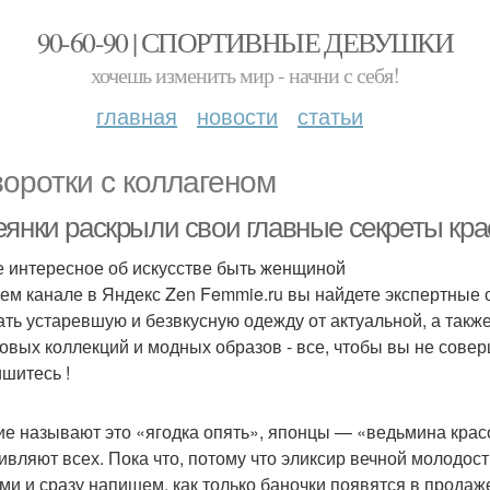
90-60-90 | СПОРТИВНЫЕ ДЕВУШКИ
хочешь изменить мир - начни с себя!
главная
новости
статьи
оротки с коллагеном
еянки раскрыли свои главные секреты кр
 интересное об искусстве быть женщиной
ем канале в Яндекс Zen Femmie.ru вы найдете экспертные 
ать устаревшую и безвкусную одежду от актуальной, а такж
овых коллекций и модных образов - все, чтобы вы не сове
шитесь !
ие называют это «ягодка опять», японцы — «ведьмина кра
дивляют всех. Пока что, потому что эликсир вечной молодос
ами и сразу напишем, как только баночки появятся в прода