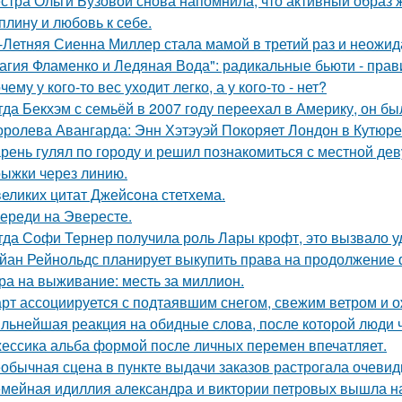
стра Ольги Бузовой снова напомнила, что активный образ ж
плину и любовь к себе.
-Летняя Сиенна Миллер стала мамой в третий раз и неожид
агия Фламенко и Ледяная Вода": радикальные бьюти - прав
чему у кого-то вес уходит легко, а у кого-то - нет?
гда Бекхэм с семьёй в 2007 году переехал в Америку, он бы
оролева Авангарда: Энн Хэтэуэй Покоряет Лондон в Кутюре о
рень гулял по городу и решил познакомиться с местной де
ыжки через линию.
великих цитат Джейсoна стетхема.
ереди на Эвересте.
гда Софи Тернер получила роль Лары крофт, это вызвало у
йан Рейнольдс планирует выкупить права на продолжение 
ра на выживание: месть за миллион.
рт ассоциируется с подтаявшим снегом, свежим ветром и 
льнейшая реакция на обидные слова, после которой люди 
ессика альба формой после личных перемен впечатляет.
обычная сцена в пункте выдачи заказов растрогала очевидц
мейная идиллия александра и виктории петровых вышла н