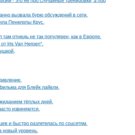
изни - это не про случайные тренировки, а про
анно вызвала бурю обсуждений в сети.
ила Пенелопы Крус.
л там отнюдь не так популярен, как в Европе.
т Iris Van Herpen".
вушкой.
дивление.
фильма для Блейк лайвли.
ожиданием тёплых дней.
часто извиняются.
ев и быстро разлетелась по соцсетям.
а новый уровень.