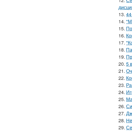
12.
Се
дисци
13.
44
14.
"М
15.
По
16.
Ко
17.
"К
18.
Па
19.
Пр
20.
5 
21.
Оч
22.
Ко
23.
Ра
24.
Иг
25.
Ма
26.
Си
27.
Дж
28.
Не
29.
Се