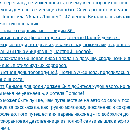
я пересильд не может понять, почему в её сторону постоянн
 дней дома после месяцев борьбы: Снуп догг потерял мален
 Попросила Убрать Лишнее" - 47-летняя Виталина цымбалюк
ическую операцию.
т такого озорника мы … видим 85-.
истина асмус фото с отдыха с дочерью Настей делится.
лодые люди, которые издевались над пожилыми, надолго за
аны были амбициозные, настрой - боевой.
Казахстане бешеная лиса напала на девушку среди ночи и 
ились в стиле жутких хорроров.
-Летняя дочь телеведущей, Полина Аксенова, поделилась в 
 внешности.
тт Деймон для роли должен был добиться худощавого, но 
ы меня не уважаешь, я хотела Porsche!
о может быть лучше, чем путешествие на авто со своим псо
вушка рассказала, как трудно молодому поколению в совр
осле долгого путешествия парень наконец - то добрался до
окоранговая девственница из полной семьи вышла в эфир 
нями.