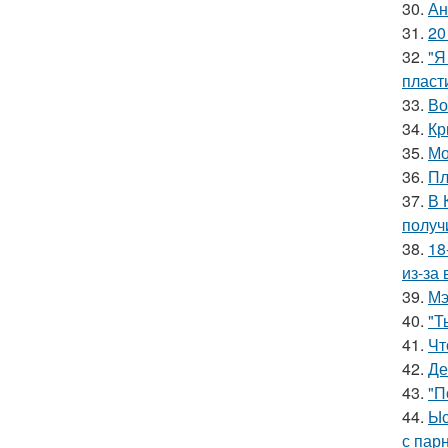
30.
Ан
31.
20
32.
"Я
пласт
33.
Во
34.
Кр
35.
Мо
36.
Пл
37.
В 
получ
38.
18
из-за
39.
Мэ
40.
"Т
41.
Чт
42.
Де
43.
"П
44.
Ыс
с пар