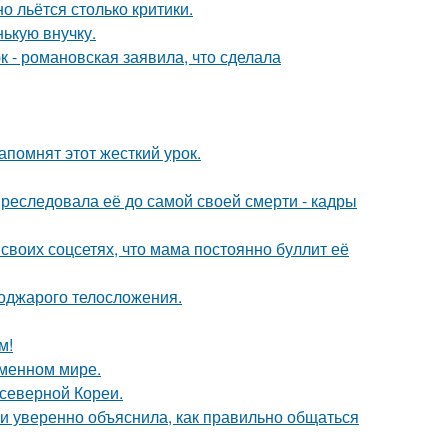
о льётся столько критики.
ькую внучку.
 - романовская заявила, что сделала
помнят этот жесткий урок.
преследовала её до самой своей смерти - кадры
своих соцсетях, что мама постоянно буллит её
поджарого телосложения.
м!
еменном мире.
 северной Кореи.
и уверенно объяснила, как правильно общаться