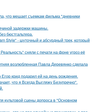
ала, что мешает съемкам фильма "дневники
ричиной задержки машины.
без бюстгальтера.
m Style" - шуточный и абсурдный трек, который
Реальность" сняли с печати на фоне угроз её
летняя возлюбленная Павла Деревянко сделала
ю Егор крид подарил ей на день рождения.
чает, что я Всегда Выгляжу Безупречно".
й.
для культовой сцены допроса в "Основном