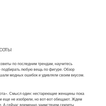
асоты
советы по последним трендам, научитесь
е подбирать любую вещь по фигуре. Обзор
ршали модных ошибок и удивляли своим вкусом.
сота». Смысл один: нестареющие женщины пока
ти еще не изобрели, но вот-вот обещают. Ждем
же. А сейчас временно заимствуем секреты