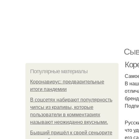
Сыв
Кор
Популярные материалы
Самое
Коронавирус: предварительные
В наш
итоги пандемии
отлич
бренд
В соцсетях набирают популярность
Подпи
чипсы из крапивы, которые
пользователи в комментариях
Русск
называют неожиданно вкусными.
что у
Бывший пришёл к своей сеньорите
его с