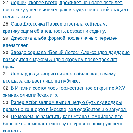
27.
Лерчек, скорее всего, проживёт не более пяти лет,
поскольку у неё выявлен рак желудка четвёртой стадии с
метастазами.
28.
Сара Джессика Паркер ответила хейтерам,
критикующим её внешность, возраст и седину.
29.
Джессика альба формой после личных перемен
впечатляет.
30.
Звезда сериала "Белый Лотос" Александра даддарио
разводится с мужем Эндрю формом после трёх лет
брака.
31.
Леонардо ди каприо наконец объяснил, почему
всегда закрывает лицо на публике.
32.
В Италии состоялось торжественное открытие XXV
зимних олимпийских игр.
33.
Рэпер Xzibit залпом выпил целую бутылку водяры
прямо на концерте в Москве, зал одобрительно загудел.
34.
Не можем не заметить, как Оксана Самойлова всё
больше напоминает глюкозу по уровню шокирующего
контента.