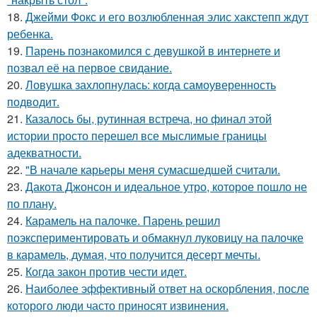
18.
Джейми Фокс и его возлюбленная элис хакстепп ждут
ребенка.
19.
Парень познакомился с девушкой в интернете и
позвал её на первое свидание.
20.
Ловушка захлопнулась: когда самоуверенность
подводит.
21.
Казалось бы, рутинная встреча, но финал этой
истории просто перешел все мыслимые границы
адекватности.
22.
"В начале карьеры меня сумасшедшей считали.
23.
Дакота Джонсон и идеальное утро, которое пошло не
по плану.
24.
Карамель на палочке. Парень решил
поэкспериментировать и обмакнул луковицу на палочке
в карамель, думая, что получится десерт мечты.
25.
Когда закон против чести идет.
26.
Наиболее эффективный ответ на оскорбления, после
которого люди часто приносят извинения.