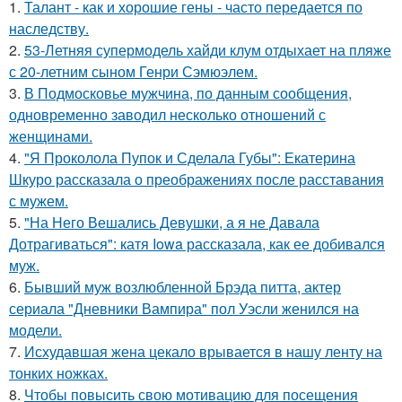
1.
Талант - как и хорошие гены - часто передается по
наследству.
2.
53-Летняя супермодель хайди клум отдыхает на пляже
с 20-летним сыном Генри Сэмюэлем.
3.
В Подмосковье мужчина, по данным сообщения,
одновременно заводил несколько отношений с
женщинами.
4.
"Я Проколола Пупок и Сделала Губы": Екатерина
Шкуро рассказала о преображениях после расставания
с мужем.
5.
"На Него Вешались Девушки, а я не Давала
Дотрагиваться": катя Iowa рассказала, как ее добивался
муж.
6.
Бывший муж возлюбленной Брэда питта, актер
сериала "Дневники Вампира" пол Уэсли женился на
модели.
7.
Исхудавшая жена цекало врывается в нашу ленту на
тонких ножках.
8.
Чтобы повысить свою мотивацию для посещения