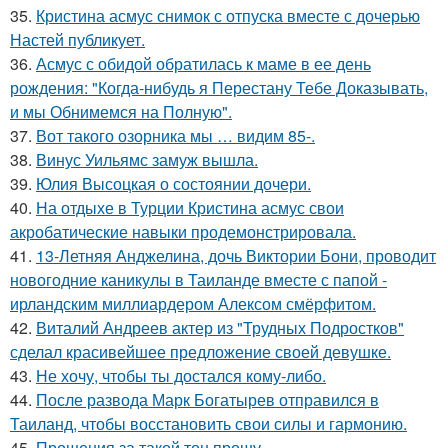
35.
Кристина асмус снимок с отпуска вместе с дочерью
Настей публикует.
36.
Асмус с обидой обратилась к маме в ее день
рождения: "Когда-нибудь я Перестану Тебе Доказывать,
и мы Обнимемся на Полную".
37.
Вот такого озорника мы … видим 85-.
38.
Винус Уильямс замуж вышла.
39.
Юлия Высоцкая о состоянии дочери.
40.
На отдыхе в Турции Кристина асмус свои
акробатические навыки продемонстрировала.
41.
13-Летняя Анджелина, дочь Виктории Бони, проводит
новогодние каникулы в Таиланде вместе с папой -
ирландским миллиардером Алексом смёрфитом.
42.
Виталий Андреев актер из "Трудных Подростков"
сделал красивейшее предложение своей девушке.
43.
Не хочу, чтобы ты достался кому-либо.
44.
После развода Марк Богатырев отправился в
Таиланд, чтобы восстановить свои силы и гармонию.
45.
Прощения за такой тон прошу.