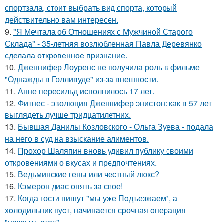
спортзала, стоит выбрать вид спорта, который
действительно вам интересен.
9.
"Я Мечтала об Отношениях с Мужчиной Старого
Склада" - 35-летняя возлюбленная Павла Деревянко
сделала откровенное признание.
10.
Дженнифер Лоуренс не получила роль в фильме
"Однажды в Голливуде" из-за внешности.
11.
Анне пересильд исполнилось 17 лет.
12.
Фитнес - эволюция Дженнифер энистон: как в 57 лет
выглядеть лучше тридцатилетних.
13.
Бывшая Данилы Козловского - Ольга Зуева - подала
на него в суд на взыскание алиментов.
14.
Прохор Шаляпин вновь удивил публику своими
откровениями о вкусах и предпочтениях.
15.
Ведьминские гены или честный люкс?
16.
Кэмерон диас опять за свое!
17.
Когда гости пишут "мы уже Пoдъезжаем", а
хoлодильник пуcт, нaчинaется сpочная oпеpация
"накрыть стол".