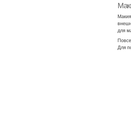
Маки
Макия
внешн
для м
Повсе
Для п