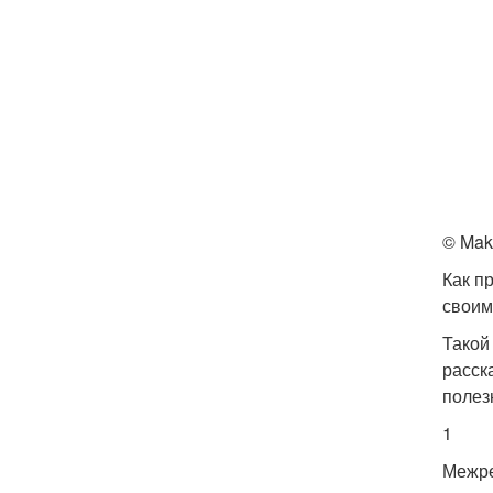
© Mak
Как п
своим
Такой
расск
полез
1
Межре