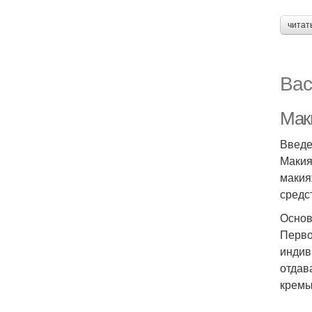
читат
Вас
Мак
Введ
Макия
макия
средс
Основ
Перво
индив
отдав
кремы