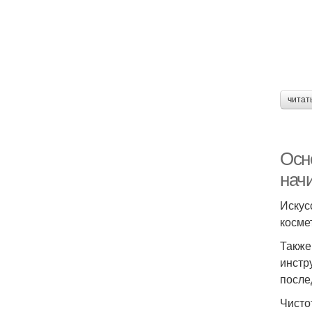
читат
Осн
нач
Искус
косме
Также
инстр
после
Чисто