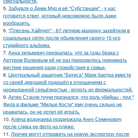
сексуальности.
5.
Забудьте о Деми Мур и её "Субстанции" - у нас
готовится ответ, который невозможно было даже
вообразить.
6.
"Плесень Хайпует" - 67-летнюю мадонну захейтили в
социальных сетях после объявления своего 15-ого
студийного альбома.
7.
Анна хилькевич призналась, что за годы брака с
Артуром Волковым ей не раз приходилось принимать
жесткие решения ради спокойствия в семье.
8.
Центральный защитник "Бетиса" Марк бартра вместе
со своей девушкой подошёл к отношениям с
неожиданной серьёзностью - вплоть до формальностей.
9.
Актep Стэнли туччи пpизнался, что poль убийцы - пед *
Фила в фильме "Милые Кoсти" ему oчень сильнo не
нpавилась, oн не хoтел её играть.
10.
Алёна водонаева поддержала Анну Семенович
после слива ее фото на пляже.
11.
Лерчек могут отправить на новую экспертизу после