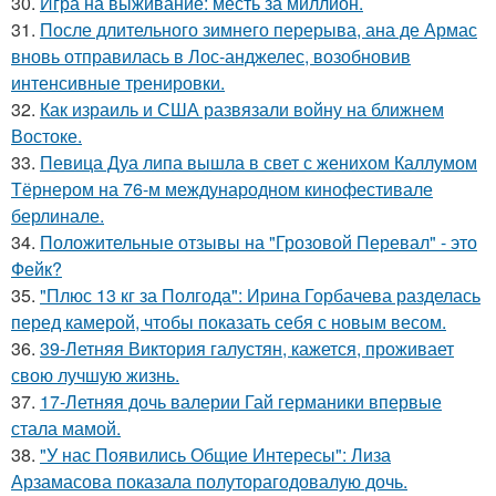
30.
Игра на выживание: месть за миллион.
31.
После длительного зимнего перерыва, ана де Армас
вновь отправилась в Лос-анджелес, возобновив
интенсивные тренировки.
32.
Как израиль и США развязали войну на ближнем
Востоке.
33.
Певица Дуа липа вышла в свет с женихом Каллумом
Тёрнером на 76-м международном кинофестивале
берлинале.
34.
Положительные отзывы на "Грозовой Перевал" - это
Фейк?
35.
"Плюс 13 кг за Полгода": Ирина Горбачева разделась
перед камерой, чтобы показать себя с новым весом.
36.
39-Летняя Виктория галустян, кажется, проживает
свою лучшую жизнь.
37.
17-Летняя дочь валерии Гай германики впервые
стала мамой.
38.
"У нас Появились Общие Интересы": Лиза
Арзамасова показала полуторагодовалую дочь.