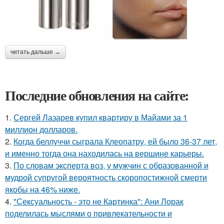
читать дальше →
Последние обновления на сайте:
1.
Сергей Лазарев купил квартиру в Майами за 1
миллион долларов.
2.
Когда беллуччи сыграла Клеопатру, ей было 36-37 лет,
и именно тогда она находилась на вершине карьеры.
3.
По словам эксперта воз, у мужчин с образованной и
мудрой супругой вероятность скоропостижной смерти
якобы на 46% ниже.
4.
"Сексуальность - это не Картинка": Ани Лорак
поделилась мыслями о привлекательности и