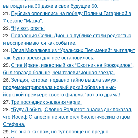
выглядеть на 30 даже в свои будущие 60.
21.
Публика ополчились на победу Полины Гагариной в
7 сезоне "Маска".
22.
"Ну вот, опять!
23.
Появления Селин Дион на публике стали редкостью
и воспринимаются как событие.
24.
Юлия Михалкова из "Уральских Пельменей" выглядит
так, будто время для неё остановилось.
25.
Стив Ирвин, известный как "Охотник на Крокодилов",
был гораздо больше, чем телевизионная звезда.
26.
Зендая, которая недавно тайно вышла замуж,
продемонстрировала новый яркий образ на нью-
йоркской премьере своего фильма "вот это драма!
27.
Три последних желания чарли.
28.
"Буду Любить, Словно Родного": анализ днк показал,
что Иосиф Оганесян не является биологическим отцом
Стефана.
29.
Не знаю как вам, но тут вообще не вредно.