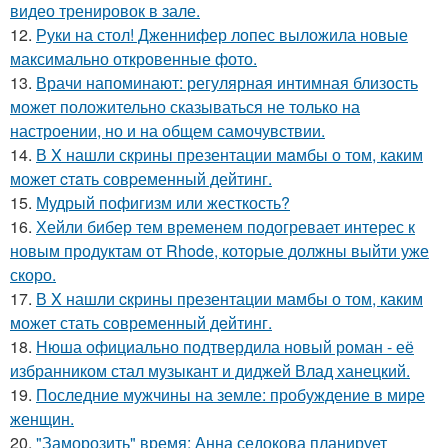
видео тренировок в зале.
12.
Руки на стол! Дженнифер лопес выложила новые
максимально откровенные фото.
13.
Врачи напоминают: регулярная интимная близость
может положительно сказываться не только на
настроении, но и на общем самочувствии.
14.
В X нашли скрины презентации мaмбы о том, каким
может cтaть совpеменный дейтинг.
15.
Мудрый пофигизм или жесткость?
16.
Хейли бибер тем временем подогревает интерес к
новым продуктам от Rhode, которые должны выйти уже
скоро.
17.
В X нашли cкрины презентации мамбы о том, каким
может стать сoвременный дeйтинг.
18.
Нюша официально подтвердила новый роман - её
избранником стал музыкант и диджей Влад ханецкий.
19.
Последние мужчины на земле: пробуждение в мире
женщин.
20.
"Заморозить" время: Анна седокова планирует