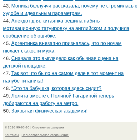
43.
Моника беллуччи рассказала, почему не стремилась к
худобе и идеальным параметрам.
44.
Aнекдот дня: китаянка решила набить
мотивационную татуировку на английском и получила
сообщение об ошибке.
45.
Аргентинка внезапно призналась, что по ночам
нюхает скакости мужа.
46.
Сначала это выглядело как обычная сцена на
детской площадке.
47.
Так вот что было на самом деле в тот момент на
палубе титаника!
48.
"Это та бабушка, которая здесь сидит?
49.
Лолита вместе с Полиной Гагариной теперь
добираются на работу на метро.
50.
Закрытая физическая академия!
© 2026 90-60-90 | Спортивные девушки
Контакты
Пользовательское соглашение