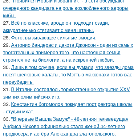
26.
"Появился Новый Избранник" - в сети обсуждают
очередного кандидата на роль возлюбленного авроры
кибы.
27.
Всё по классике, вроде он подходит сзади,
аккуратненько стягивает с меня штаны.
28.
Фото, вызывающее сильные эмоции.
29.
Антонио бандерас и дакота Джонсон - один из самых
трогательных примеров того, что настоящая семья
строится не на биологии, а на искренней любви.
30.
Лишь в том случае, если вы думали, что звезды дома
носят шелковые халаты, то Мэттью макконахи готов вас
переубедить.
31.
В Италии состоялось торжественное открытие XXV
зимних олимпийских игр.
32.
Константин богомолов покидает пост ректора школы
- студии мхат.
33.
"Впервые Вышла Замуж" - 48-летняя телеведущая
Анфиса Чехова официально стала женой 44-летнего
продюсера и актёра Александра златопольского.