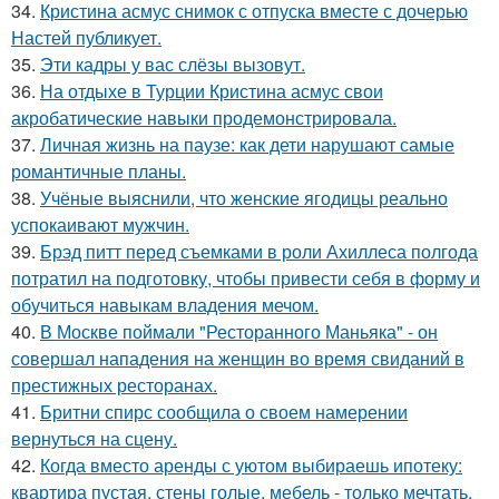
34.
Кристина асмус снимок с отпуска вместе с дочерью
Настей публикует.
35.
Эти кадры у вас слёзы вызовут.
36.
На отдыхе в Турции Кристина асмус свои
акробатические навыки продемонстрировала.
37.
Личная жизнь на паузе: как дети нарушают самые
романтичные планы.
38.
Учёные выяснили, что женские ягодицы реально
успокаивают мужчин.
39.
Брэд питт перед съемками в роли Ахиллеса полгода
потратил на подготовку, чтобы привести себя в форму и
обучиться навыкам владения мечом.
40.
В Москве поймали "Ресторанного Маньяка" - он
совершал нападения на женщин во время свиданий в
престижных ресторанах.
41.
Бритни спирс сообщила о своем намерении
вернуться на сцену.
42.
Когда вместо аренды с уютом выбираешь ипотеку:
квартира пустая, стены голые, мебель - только мечтать.