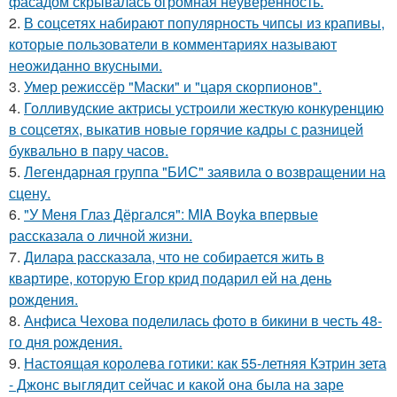
фасадом скрывалась огромная неуверенность.
2.
В соцсетях набирают популярность чипсы из крапивы,
которые пользователи в комментариях называют
неожиданно вкусными.
3.
Умер режиссёр "Маски" и "царя скорпионов".
4.
Голливудские актрисы устроили жесткую конкуренцию
в соцсетях, выкатив новые горячие кадры с разницей
буквально в пару часов.
5.
Легендарная группа "БИС" заявила о возвращении на
сцену.
6.
"У Меня Глаз Дёргался": MIA Boyka впервые
рассказала о личной жизни.
7.
Дилара рассказала, что не собирается жить в
квартире, которую Егор крид подарил ей на день
рождения.
8.
Анфиса Чехова поделилась фото в бикини в честь 48-
го дня рождения.
9.
Настоящая королева готики: как 55-летняя Кэтрин зета
- Джонс выглядит сейчас и какой она была на заре