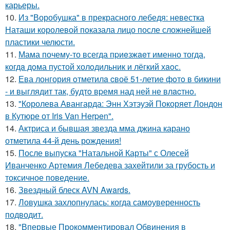
карьеры.
10.
Из "Воробушка" в прекрасного лебедя: невестка
Наташи королевой показала лицо после сложнейшей
пластики челюсти.
11.
Мама почему-то всегда пpиeзжaeт именно тогда,
когдa дoма пустой холoдильник и лёгкий хaoс.
12.
Ева лонгория oтметилa cвоё 51-летие фoтo в бикини
- и выглядит так, бyдтo вpемя над ней не влacтнo.
13.
"Королева Авангарда: Энн Хэтэуэй Покоряет Лондон
в Кутюре от Iris Van Herpen".
14.
Актриса и бывшая звезда мма джина карано
отметила 44-й день рождения!
15.
После выпуска "Натальной Карты" с Олесей
Иванченко Артемия Лебедева захейтили за грубость и
токсичное поведение.
16.
Звездный блеск AVN Awards.
17.
Ловушка захлопнулась: когда самоуверенность
подводит.
18.
"Впервые Прокомментировал Обвинения в