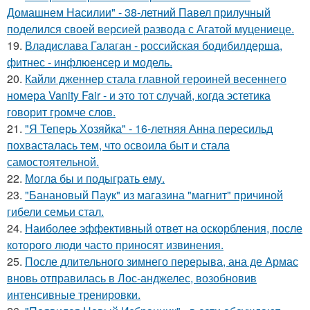
Домашнем Насилии" - 38-летний Павел прилучный
поделился своей версией развода с Агатой муцениеце.
19.
Владислава Галаган - российская бодибилдерша,
фитнес - инфлюенсер и модель.
20.
Кайли дженнер стала главной героиней весеннего
номера Vanity Fair - и это тот случай, когда эстетика
говорит громче слов.
21.
"Я Теперь Хозяйка" - 16-летняя Анна пересильд
похвасталась тем, что освоила быт и стала
самостоятельной.
22.
Могла бы и подыграть ему.
23.
"Банановый Паук" из магазина "магнит" причиной
гибели семьи стал.
24.
Наиболее эффективный ответ на оскорбления, после
которого люди часто приносят извинения.
25.
После длительного зимнего перерыва, ана де Армас
вновь отправилась в Лос-анджелес, возобновив
интенсивные тренировки.