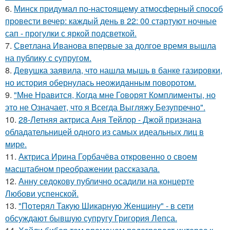
6.
Минск придумал по-настоящему атмосферный способ
провести вечер: каждый день в 22: 00 стартуют ночные
сап - прогулки с яркой подсветкой.
7.
Светлана Иванова впервые за долгое время вышла
на публику с супругом.
8.
Девушка заявила, что нашла мышь в банке газировки,
но история обернулась неожиданным поворотом.
9.
"Мне Нравится, Когда мне Говорят Комплименты, но
это не Означает, что я Всегда Выгляжу Безупречно".
10.
28-Летняя актриса Аня Тейлор - Джой признана
обладательницей одного из самых идеальных лиц в
мире.
11.
Актриса Ирина Горбачёва откровенно о своем
масштабном преображении рассказала.
12.
Анну седокову публично осадили на концерте
Любови успенской.
13.
"Потерял Такую Шикарную Женщину" - в сети
обсуждают бывшую супругу Григория Лепса.