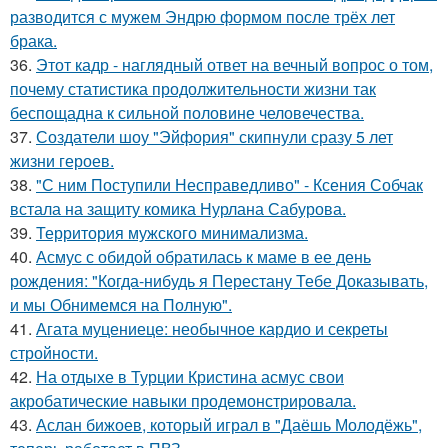
разводится с мужем Эндрю формом после трёх лет
брака.
36.
Этот кадр - наглядный ответ на вечный вопрос о том,
почему статистика продолжительности жизни так
беспощадна к сильной половине человечества.
37.
Создатели шоу "Эйфория" скипнули сразу 5 лет
жизни героев.
38.
"С ним Поступили Несправедливо" - Ксения Собчак
встала на защиту комика Нурлана Сабурова.
39.
Территория мужского минимализма.
40.
Асмус с обидой обратилась к маме в ее день
рождения: "Когда-нибудь я Перестану Тебе Доказывать,
и мы Обнимемся на Полную".
41.
Агата муцениеце: необычное кардио и секреты
стройности.
42.
На отдыхе в Турции Кристина асмус свои
акробатические навыки продемонстрировала.
43.
Аслан бижоев, который играл в "Даёшь Молодёжь",