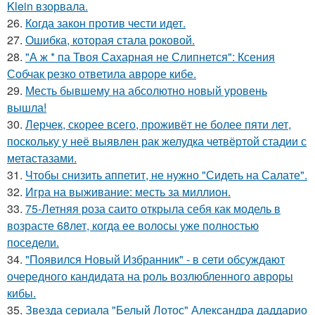
Klein взорвала.
26.
Когда закон против чести идет.
27.
Ошибка, которая стала роковой.
28.
"А ж * па Твоя Сахарная не Слипнется": Ксения
Собчак резко ответила авроре кибе.
29.
Месть бывшему на абсолютно новый уровень
вышла!
30.
Лерчек, скорее всего, проживёт не более пяти лет,
поскольку у неё выявлен рак желудка четвёртой стадии с
метастазами.
31.
Чтобы снизить аппетит, не нужно "Сидеть на Салате".
32.
Игра на выживание: месть за миллион.
33.
75-Летняя роза саито открыла себя как модель в
возрасте 68лет, когда ее волосы уже полностью
поседели.
34.
"Появился Новый Избранник" - в сети обсуждают
очередного кандидата на роль возлюбленного авроры
кибы.
35.
Звезда сериала "Белый Лотос" Александра даддарио