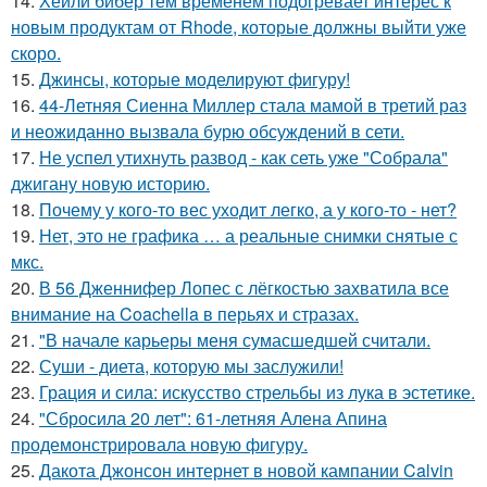
14.
Хейли бибер тем временем подогревает интерес к
новым продуктам от Rhode, которые должны выйти уже
скоро.
15.
Джинсы, которые моделируют фигуру!
16.
44-Летняя Сиенна Миллер стала мамой в третий раз
и неожиданно вызвала бурю обсуждений в сети.
17.
Не успел утихнуть развод - как сеть уже "Собрала"
джигану новую историю.
18.
Почему у кого-то вес уходит легко, а у кого-то - нет?
19.
Нет, это не графика … а реальные снимки снятые с
мкс.
20.
В 56 Дженнифер Лопес с лёгкостью захватила все
внимание на Coachella в перьях и стразах.
21.
"В начале карьеры меня сумасшедшей считали.
22.
Суши - диета, которую мы заслужили!
23.
Грация и сила: искусство стрельбы из лука в эстетике.
24.
"Сбросила 20 лет": 61-летняя Алена Апина
продемонстрировала новую фигуру.
25.
Дакота Джонсон интернет в новой кампании Calvin