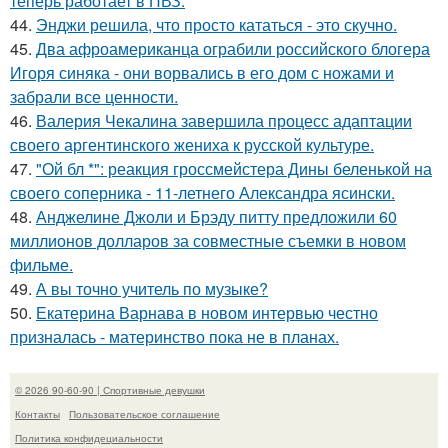
теперь работает в ПВЗ.
44.
Энджи решила, что просто кататься - это скучно.
45.
Два афроамериканца ограбили российского блогера
Игоря синяка - они ворвались в его дом с ножами и
забрали все ценности.
46.
Валерия Чекалина завершила процесс адаптации
своего аргентинского жениха к русской культуре.
47.
"Ой бл *": реакция гроссмейстера Дины беленькой на
своего соперника - 11-летнего Александра ясински.
48.
Анджелине Джоли и Брэду питту предложили 60
миллионов долларов за совместные съемки в новом
фильме.
49.
А вы точно учитель по музыке?
50.
Екатерина Варнава в новом интервью честно
призналась - материнство пока не в планах.
© 2026 90-60-90 | Спортивные девушки
Контакты
Пользовательское соглашение
Политика конфидециальности