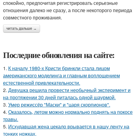
спокойно, предпочитая регистрировать серьезные
отношения далеко не сразу, а после некоторого периода
совместного проживания.
читать дальше →
Последние обновления на сайте:
1.
К началу 1980-х Кристи бринкли стала лицом
американского моделинга и главным воплощением
естественной привлекательности.
2.
Девушка решила провести необычный эксперимент и
на протяжении 30 дней питалась одной шаурмой.
3.
Умер режиссёр "Маски" и "царя скорпионов".
4.
Оказалось, летом можно нормально поднять на покосе
травы.
5.
Исхудавшая жена цекало врывается в нашу ленту на
тонких ножках.