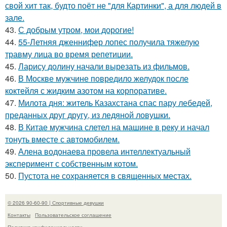
свой хит так, будто поёт не "для Картинки", а для людей в
зале.
43.
С добрым утром, мои дорогие!
44.
55-Летняя дженнифер лопес получила тяжелую
травму лица во время репетиции.
45.
Ларису долину начали вырезать из фильмов.
46.
В Москве мужчине повредило желудок после
коктейля с жидким азотом на корпоративе.
47.
Милота дня: житель Казахстана спас пару лебедей,
преданных друг другу, из ледяной ловушки.
48.
В Китае мужчина слетел на машине в реку и начал
тонуть вместе с автомобилем.
49.
Алена водонаева провела интеллектуальный
эксперимент с собственным котом.
50.
Пустота не сохраняется в священных местах.
© 2026 90-60-90 | Спортивные девушки
Контакты
Пользовательское соглашение