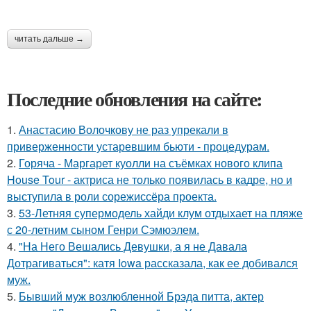
читать дальше →
Последние обновления на сайте:
1.
Анастасию Волочкову не раз упрекали в
приверженности устаревшим бьюти - процедурам.
2.
Горяча - Маргарет куолли на съёмках нового клипа
House Tour - актриса не только появилась в кадре, но и
выступила в роли сорежиссёра проекта.
3.
53-Летняя супермодель хайди клум отдыхает на пляже
с 20-летним сыном Генри Сэмюэлем.
4.
"На Него Вешались Девушки, а я не Давала
Дотрагиваться": катя Iowa рассказала, как ее добивался
муж.
5.
Бывший муж возлюбленной Брэда питта, актер