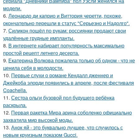
сериала "Дневники Вампира" пол Уэсли женился на
модели.
6.
Леонардо ди каприо и Виттория черетти, похоже,
окончательно перешли в статус "Серьезно и Надолго".
7.
Силикон пошёл по рукам: россиянки продают свои
удалённые грудные импланты.
8.
В интернете набирает популярность максимально
простой рецепт летнего десерта.
9.
Екатерина Волкова пожалела только об одном - что не
ценила себя в молодости.
10.
Первые слухи о романе Кендалл дженнер и
Джейкоба элорди появились в апреле, после фестиваля
Coachella.
11.
Сестра ольги бузовой пол будущего ребёнка
раскрыла.
12.
Первая ракетка Мира арина соболенко официально
захватила мир высокой моды.
13.
Анок яй - это буквально лучшее, что случилось с
новым круизным показом Gucci.