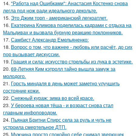
14.
"Работа над Ошибками": Анастасия Костенко снова
легла под нож ради идеального декольте.
15.
Это Джим торп - американский легкоатлет.
16.
Екатерина Климова поделилась кадрами с отдыха на
Мальдивах и вызвала бурную реакцию поклонников.
17.
Самбист Александр Емельяненко:
18.
Вопрос о том, что важнее - любовь или расчёт, до сих
пор вызывает дискуссии.
19.
Грация и сила: искусство стрельбы из лука в эстетике.
20.
69-Летняя Ким кэтролл тайно вышла замуж за
молодого.
21.
Горсть миндаля в день может заметно улучшить
состояние кожи.
22.
Снежный кураж: зима во всей красе.
23.
У бероева новая тёща - и возраст снова стал
главным инфоповодом.
24.
Пьяная Бритни Спирс села за руль и чуть не
устроила смертельное ДТП.
25.
Мужчина просто спокойно себе снимал зверюшек