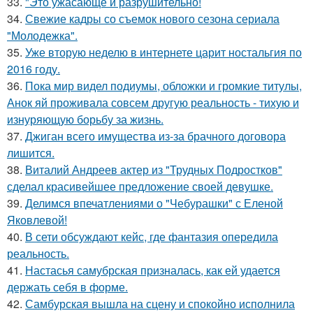
33.
"Это ужасающе и разрушительно!
34.
Свежие кадры со съемок нового сезона сериала
"Молодежка".
35.
Уже вторую неделю в интернете царит ностальгия по
2016 году.
36.
Пока мир видел подиумы, обложки и громкие титулы,
Анок яй проживала совсем другую реальность - тихую и
изнуряющую борьбу за жизнь.
37.
Джиган всего имущества из-за брачного договора
лишится.
38.
Виталий Андреев актер из "Трудных Подростков"
сделал красивейшее предложение своей девушке.
39.
Делимся впечатлениями о "Чебурашки" с Еленой
Яковлевой!
40.
В сети обсуждают кейс, где фантазия опередила
реальность.
41.
Настасья самубрская призналась, как ей удается
держать себя в форме.
42.
Самбурская вышла на сцену и спокойно исполнила