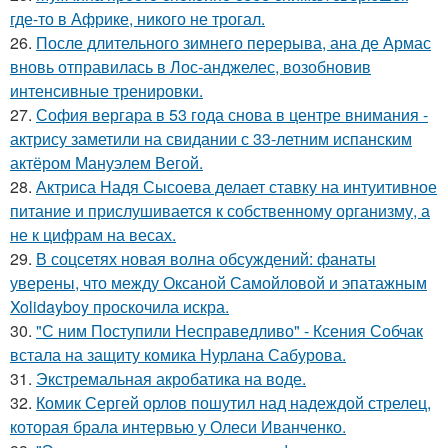
где-то в Африке, никого не трогал.
26.
После длительного зимнего перерыва, ана де Армас
вновь отправилась в Лос-анджелес, возобновив
интенсивные тренировки.
27.
София вергара в 53 года снова в центре внимания -
актрису заметили на свидании с 33-летним испанским
актёром Мануэлем Вегой.
28.
Актриса Надя Сысоева делает ставку на интуитивное
питание и прислушивается к собственному организму, а
не к цифрам на весах.
29.
В соцсетях новая волна обсуждений: фанаты
уверены, что между Оксаной Самойловой и эпатажным
Xolidayboy проскочила искра.
30.
"С ним Поступили Несправедливо" - Ксения Собчак
встала на защиту комика Нурлана Сабурова.
31.
Экстремальная акробатика на воде.
32.
Комик Сергей орлов пошутил над надеждой стрелец,
которая брала интервью у Олеси Иванченко.