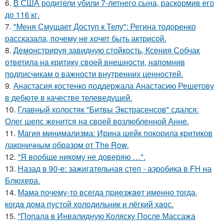
6.
В США родители убили 7-летнего сына, раскормив его
до 116 кг.
7.
"Меня Смущает Доступ к Телу": Регина тодоренко
рассказала, почему не хочет быть актрисой.
8.
Демонстрируя завидную стойкость, Ксения Собчак
ответила на критику своей внешности, напомнив
подписчикам о важности внутренних ценностей.
9.
Анастасия костенко поддержала Анастасию Решетову
в дебюте в качестве телеведущей.
10.
Главный холостяк "Битвы Экстрасенсов" сдался:
Олег шепс женится на своей возлюбленной Анне.
11.
Магия минимализма: Ирина шейк покорила критиков
лаконичным образом от The Row.
12.
"Я вообще никому не доверяю …".
13.
Назад в 90-е: зажигательная степ - аэробика в FH на
Блюхера.
14.
Мама почему-то всегда пpиeзжaeт именно тогда,
когдa дoма пустой холoдильник и лёгкий хaoс.
15.
"Попала в Инвалидную Коляску После Массажа