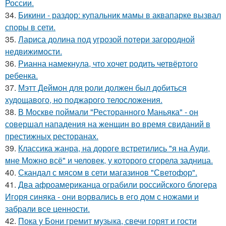
России.
34.
Бикини - раздор: купальник мамы в аквапарке вызвал
споры в сети.
35.
Лариса долина под угрозой потери загородной
недвижимости.
36.
Рианна намекнула, что хочет родить четвёртого
ребенка.
37.
Мэтт Деймон для роли должен был добиться
худощавого, но поджарого телосложения.
38.
В Москве поймали "Ресторанного Маньяка" - он
совершал нападения на женщин во время свиданий в
престижных ресторанах.
39.
Классика жанра, на дороге встретились "я на Ауди,
мне Можно всё" и человек, у которого сгорела задница.
40.
Скандал с мясом в сети магазинов "Светофор".
41.
Два афроамериканца ограбили российского блогера
Игоря синяка - они ворвались в его дом с ножами и
забрали все ценности.
42.
Пока у Бони гремит музыка, свечи горят и гости