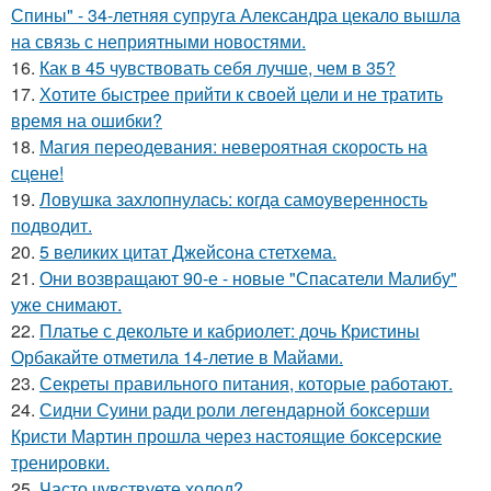
Спины" - 34-летняя супруга Александра цекало вышла
на связь с неприятными новостями.
16.
Как в 45 чувствовать себя лучше, чем в 35?
17.
Хотите быстрее прийти к своей цели и не тратить
время на ошибки?
18.
Магия переодевания: невероятная скорость на
сцене!
19.
Ловушка захлопнулась: когда самоуверенность
подводит.
20.
5 великих цитат Джейсoна стетхема.
21.
Они возвращают 90-е - новые "Спасатели Малибу"
уже снимают.
22.
Платье с декольте и кабриолет: дочь Кристины
Орбакайте отметила 14-летие в Майами.
23.
Секреты правильного питания, которые работают.
24.
Сидни Суини ради роли легендарной боксерши
Кристи Мартин прошла через настоящие боксерские
тренировки.
25.
Часто чувствуете холод?