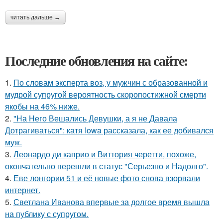
читать дальше →
Последние обновления на сайте:
1.
По словам эксперта воз, у мужчин с образованной и
мудрой супругой вероятность скоропостижной смерти
якобы на 46% ниже.
2.
"На Него Вешались Девушки, а я не Давала
Дотрагиваться": катя Iowa рассказала, как ее добивался
муж.
3.
Леонардо ди каприо и Виттория черетти, похоже,
окончательно перешли в статус "Серьезно и Надолго".
4.
Еве лонгории 51 и её новые фото снова взорвали
интернет.
5.
Светлана Иванова впервые за долгое время вышла
на публику с супругом.