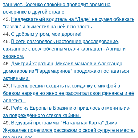
танцуют, Косенко спокойно проводит время на
вечеринке в другой стране.
43.
Неадекватный водитель на "Ладе" не сумел объехать
"газель" и выместил на ней всю злость.
44.
С добрым утром, мои дорогие!
45.
В сети разгорелось настоящее расследование,
связанное с возлюбленным вали карнавал - Аргишти
эвояном.
46.
Дмитрий харатьян, Михаил мамаев и Александр
домогаров из "Гардемаринов" продолжают оставаться
активными.
47.
Парень решил сходить на свиданку с милфой в
боевом наряде но явно не рассчитал свои финансы и её
аппетиты.
48.
Рейс из Европы в Бразилию пришлось отменить из-
за повреждённого стекла кабины.
49.
Ведущий программы "Натальная Карта" Дима
Журавлев поделился рассказом о своей супруге и месте,
где он вырос.