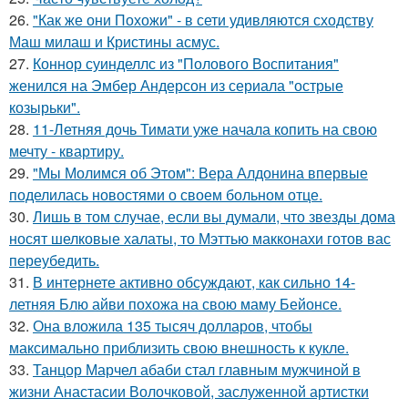
26.
"Как же они Похожи" - в сети удивляются сходству
Маш милаш и Кристины асмус.
27.
Коннор суинделлс из "Полового Воспитания"
женился на Эмбер Андерсон из сериала "острые
козырьки".
28.
11-Летняя дочь Тимати уже начала копить на свою
мечту - квартиру.
29.
"Мы Молимся об Этом": Вера Алдонина впервые
поделилась новостями о своем больном отце.
30.
Лишь в том случае, если вы думали, что звезды дома
носят шелковые халаты, то Мэттью макконахи готов вас
переубедить.
31.
В интернете активно обсуждают, как сильно 14-
летняя Блю айви похожа на свою маму Бейонсе.
32.
Она вложила 135 тысяч долларов, чтобы
максимально приблизить свою внешность к кукле.
33.
Танцор Марчел абаби стал главным мужчиной в
жизни Анастасии Волочковой, заслуженной артистки