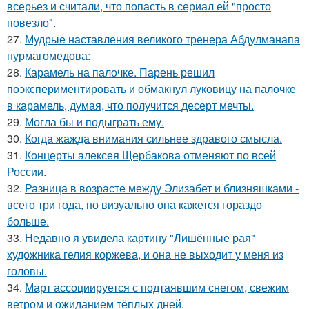
всерьез и считали, что попасть в сериал ей "просто
повезло".
27.
Мудрые наставления великого тренера Абдулманапа
нурмагомедова:
28.
Карамель на палочке. Парень решил
поэкспериментировать и обмакнул луковицу на палочке
в карамель, думая, что получится десерт мечты.
29.
Могла бы и подыграть ему.
30.
Когда жажда внимания сильнее здравого смысла.
31.
Концерты алексея Щербакова отменяют по всей
России.
32.
Разница в возрасте между Элизабет и близняшками -
всего три года, но визуально она кажется гораздо
больше.
33.
Недавно я увидела картину "Лишённые рая"
художника гелия коржева, и она не выходит у меня из
головы.
34.
Март ассоциируется с подтаявшим снегом, свежим
ветром и ожиданием тёплых дней.