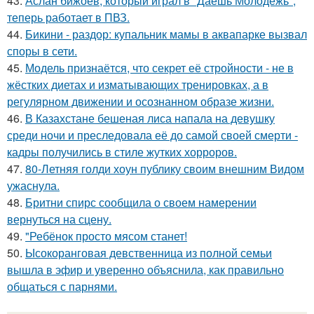
43.
Аслан бижоев, который играл в "Даёшь Молодёжь",
теперь работает в ПВЗ.
44.
Бикини - раздор: купальник мамы в аквапарке вызвал
споры в сети.
45.
Модель признаётся, что секрет её стройности - не в
жёстких диетах и изматывающих тренировках, а в
регулярном движении и осознанном образе жизни.
46.
В Казахстане бешеная лиса напала на девушку
среди ночи и преследовала её до самой своей смерти -
кадры получились в стиле жутких хорроров.
47.
80-Летняя голди хоун публику своим внешним Видом
ужаснула.
48.
Бритни спирс сообщила о своем намерении
вернуться на сцену.
49.
"Ребёнок просто мясом станет!
50.
Ысокоранговая девственница из полной семьи
вышла в эфир и уверенно объяснила, как правильно
общаться с парнями.