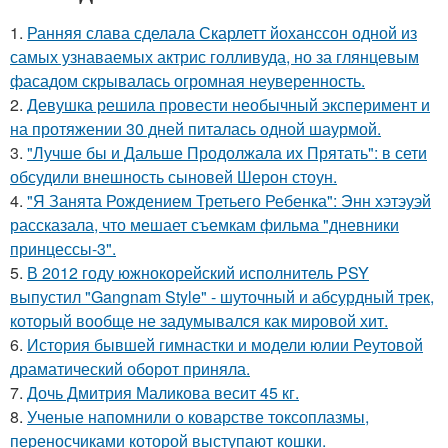
1.
Ранняя слава сделала Скарлетт йоханссон одной из
самых узнаваемых актрис голливуда, но за глянцевым
фасадом скрывалась огромная неуверенность.
2.
Девушка решила провести необычный эксперимент и
на протяжении 30 дней питалась одной шаурмой.
3.
"Лучше бы и Дальше Продолжала их Прятать": в сети
обсудили внешность сыновей Шерон стоун.
4.
"Я Занята Рождением Третьего Ребенка": Энн хэтэуэй
рассказала, что мешает съемкам фильма "дневники
принцессы-3".
5.
В 2012 году южнокорейский исполнитель PSY
выпустил "Gangnam Style" - шуточный и абсурдный трек,
который вообще не задумывался как мировой хит.
6.
История бывшей гимнастки и модели юлии Реутовой
драматический оборот приняла.
7.
Дочь Дмитрия Маликова весит 45 кг.
8.
Ученые напомнили о коварстве токсоплазмы,
переносчиками которой выступают кошки.