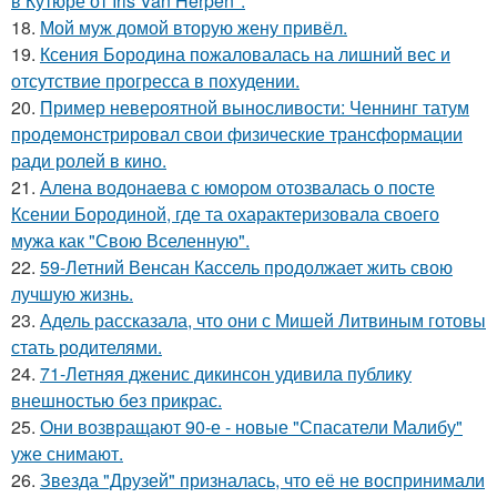
в Кутюре от Iris Van Herpen".
18.
Мой муж домой вторую жену привёл.
19.
Ксения Бородина пожаловалась на лишний вес и
отсутствие прогресса в похудении.
20.
Пример невероятной выносливости: Ченнинг татум
продемонстрировал свои физические трансформации
ради ролей в кино.
21.
Алена водонаева с юмором отозвалась о посте
Ксении Бородиной, где та охарактеризовала своего
мужа как "Свою Вселенную".
22.
59-Летний Венсан Кассель продолжает жить свою
лучшую жизнь.
23.
Адель рассказала, что они с Мишей Литвиным готовы
стать родителями.
24.
71-Летняя дженис дикинсон удивила публику
внешностью без прикрас.
25.
Они возвращают 90-е - новые "Спасатели Малибу"
уже снимают.
26.
Звезда "Друзей" призналась, что её не воспринимали