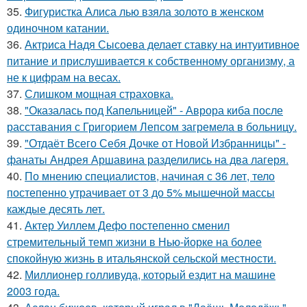
35.
Фигуристка Алиса лью взяла золото в женском
одиночном катании.
36.
Актриса Надя Сысоева делает ставку на интуитивное
питание и прислушивается к собственному организму, а
не к цифрам на весах.
37.
Слишком мощная страховка.
38.
"Оказалась под Капельницей" - Аврора киба после
расставания с Григорием Лепсом загремела в больницу.
39.
"Отдаёт Всего Себя Дочке от Новой Избранницы" -
фанаты Андрея Аршавина разделились на два лагеря.
40.
По мнению специалистов, начиная с 36 лет, тело
постепенно утрачивает от 3 до 5% мышечной массы
каждые десять лет.
41.
Актер Уиллем Дефо постепенно сменил
стремительный темп жизни в Нью-йорке на более
спокойную жизнь в итальянской сельской местности.
42.
Миллионер голливуда, который ездит на машине
2003 года.