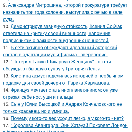
9.
Александра Митрошина, которой прокуратура требует
назначить три года колонии, выступила с речью в зале
суда.
10.
Демонстрируя завидную стойкость, Ксения Собчак
ответила на критику своей внешности, напомнив
подписчикам о важности внутренних ценностей.
11.
В сети активно обсуждают идеальный актерский
состав в адаптации мультфильма - звереполис.
12.
"Потерял Такую Шикарную Женщину" - в сети
обсуждают бывшую супругу Григория Лепса.
13.
Кристина асмус поделилась историей о необычном
подарке для своей дочери от Гарика Харламова.
14.
Француз мечтает стать инопланетянином: он уже
отрезал себе нос, уши и пальцы.
15.
Сын у Юлии Высоцкой и Андрея Кончаловского не
только красавец, но и умница.
16.
Почему у кого-то вес уходит легко, а у кого-то - нет?
17.
"Королева Авангарда: Энн Хэтэуэй Покоряет Лондон