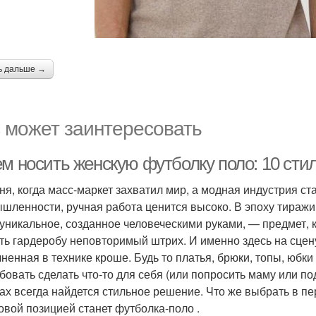
ь дальше →
 может заинтересовать
ем носить женскую футболку поло: 10 сти
ня, когда масс-маркет захватил мир, а модная индустрия с
шленности, ручная работа ценится высоко. В эпоху тираж
 уникальное, созданное человеческими руками, — предмет, к
ть гардеробу неповторимый штрих. И именно здесь на сцен
ненная в технике кроше. Будь то платья, брюки, топы, юбки
бовать сделать что-то для себя (или попросить маму или под
ах всегда найдется стильное решение. Что же выбрать в п
овой позицией станет футболка‑поло .