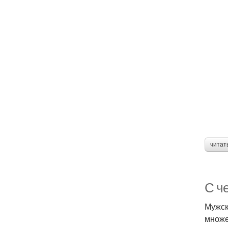
читат
С ч
Мужск
множе