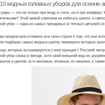
-10 модных головных уборов для осенне-з
суары — это не только про моду и стиль, но и про комфорт. 
ктичными? Этой зимой советуем не избегать шапок, а смело
ной убор — одна из самых трендовых (и теплых) деталей се
му предлагаем отложить все свои страхи о том, что они исп
ли подборку самых модных шапок, примерить которые захоч
ещи, которые ассоциируются у иностранцев с Россией: мат
ной убор снова в тренде, хотя свой внешний вид он, разум
иалов и цветов: есть меховые, вязаные, из экокожи, а такж