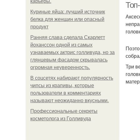
карьеры.
Топ
Куриные яйца: лучший источник
Аксес
белка для женщин или опасный
непра
продукт
голов
Ранняя слава сделала Скарлетт
йоханссон одной из самых
Поэто
узнаваемых актрис голливуда, но за
собра
глянцевым фасадом скрывалась
Три в
огромная неуверенность.
голов
В соцсетях набирают популярность
матер
чипсы из крапивы, которые
пользователи в комментариях
называют неожиданно вкусными.
Профессиональные секреты
косметолога из Голливуда