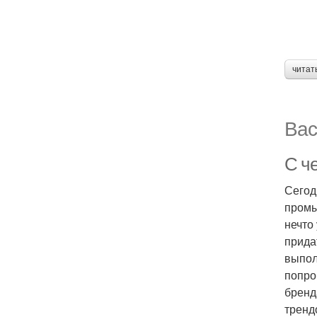
читат
Вас
С ч
Сегод
промы
нечто
прида
выпол
попро
бренд
тренд