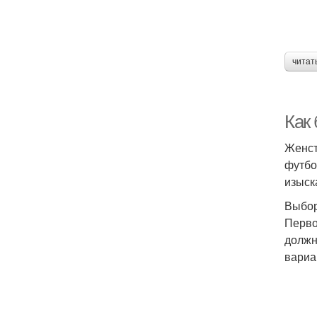
читат
Как
Женст
футбо
изыск
Выбор
Перво
должн
вариа