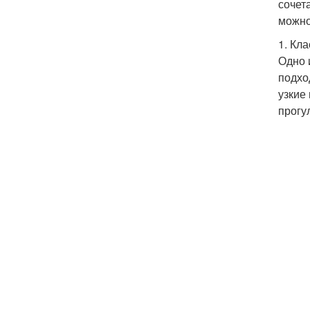
сочет
можно
1. Кл
Одно 
подхо
узкие
прогу