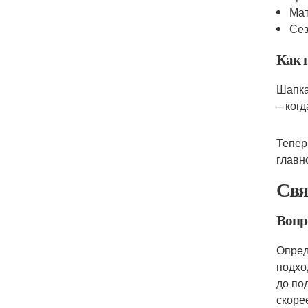
Мат
Сез
Как 
Шапка
– ког
Тепер
главн
Свя
Вопр
Опред
подхо
до по
скоре