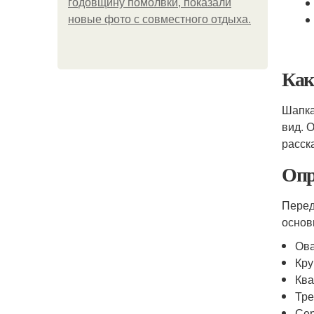
годовщину помолвки, показали
новые фото с совместного отдыха.
Как
Шапка
вид. 
расск
Опр
Перед
основ
Ов
Кру
Ква
Тре
Се