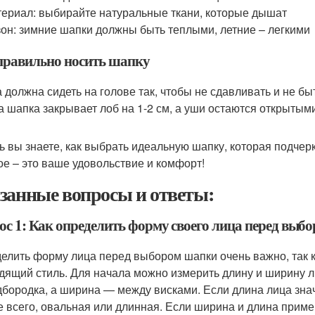
ериал: выбирайте натуральные ткани, которые дышат
он: зимние шапки должны быть теплыми, летние – легкими
правильно носить шапку
 должна сидеть на голове так, чтобы не сдавливать и не 
да шапка закрывает лоб на 1-2 см, а уши остаются открытым
ь вы знаете, как выбрать идеальную шапку, которая подчер
ое – это ваше удовольствие и комфорт!
занные вопросы и ответы:
ос 1: Как определить форму своего лица перед выб
елить форму лица перед выбором шапки очень важно, так к
дящий стиль. Для начала можно измерить длину и ширину л
дбородка, а ширина — между висками. Если длина лица зна
е всего, овальная или длинная. Если ширина и длина приме