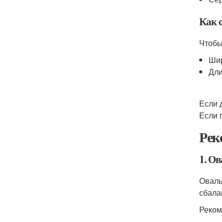
Как 
Чтобы
Шир
Дли
Если 
Если 
Рек
1. О
Оваль
сбала
Реком