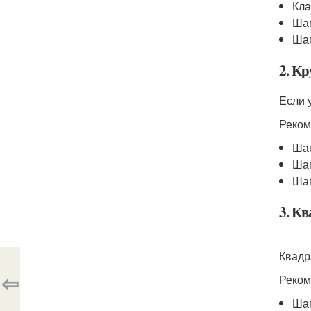
Кла
Шап
Ша
2. К
Если 
Реком
Шап
Шап
Шап
3. К
Квадр
⇦
Реком
Шап