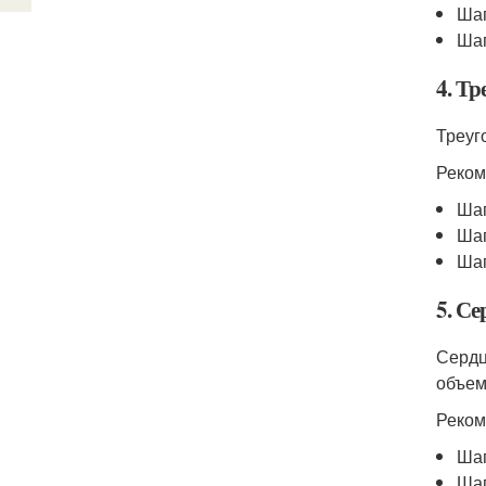
Шап
Шап
4. Т
Треуг
Реком
Шап
Шап
Ша
5. С
Сердц
объем
Реком
Шап
Шап