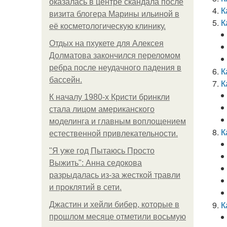
оказалась в центре скандала после
К
визита блогера Марины ильиной в
К
её косметологическую клинику.
Отдых на пхукете для Алексея
Долматова закончился переломом
ребра после неудачного падения в
К
бассейн.
К
К началу 1980-х Кристи бринкли
стала лицом американского
моделинга и главным воплощением
К
естественной привлекательности.
"Я уже год Пытаюсь Просто
Выжить": Анна седокова
разрыдалась из-за жесткой травли
и проклятий в сети.
К
Джастин и хейли бибер, которые в
прошлом месяце отметили восьмую