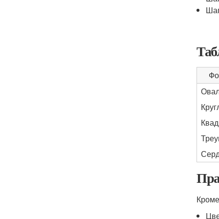
Шап
Таб
Фо
Овал
Круг
Квад
Треу
Серд
Пра
Кроме
Цве