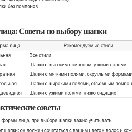
ки без помпонов
лица: Советы по выбору шапки
рма лица
Рекомендуемые стили
ьная
Все стили
лая
Шапки с высоким помпоном, узкими полями
ратная
Шапки с мягкими полями, округлыми формам
гольная
Шапки с широкими полями, объемным помпо
цевидная
Шапки с узкими полями, низко сидящие
ктические советы
 формы лица, при выборе шапки важно учитывать:
т шапки: он должен сочетаться с вашим цветом волос и ко