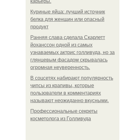
карьеры.
Куриные яйца: лучший источник
белка для женщин или опасный
продукт
Ранняя слава сделала Скарлетт
йоханссон одной из самых
узнаваемых актрис голливуда, но за
глянцевым фасадом скрывалась
огромная неуверенность.
В соцсетях набирают популярность
чипсы из крапивы, которые
пользователи в комментариях
называют неожиданно вкусными.
Профессиональные секреты
косметолога из Голливуда