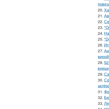
повез
20.
Ха
21.
Ав
22.
Се
23.
"О
24.
На
25.
"D
26.
Иг
27.
Ан
верой
28.
52
внешн
29.
Са
30.
Со
актёр
31.
Фо
32.
Бе
33.
Ле