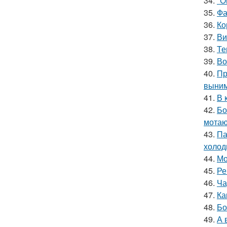
34.
"О
35.
Фа
36.
Ко
37.
Ви
38.
Те
39.
Во
40.
Пр
выним
41.
В 
42.
Бо
мотаю
43.
Па
холод
44.
Мо
45.
Ре
46.
Ча
47.
Ка
48.
Бо
49.
А 