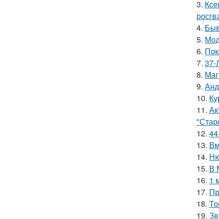
3.
Ксе
росгв
4.
Быв
5.
Мод
6.
Пок
7.
37-
8.
Маг
9.
Анд
10.
Ку
11.
Ак
"Старо
12.
44
13.
Вм
14.
Ню
15.
В 
16.
1 
17.
Пр
18.
То
19.
Зв