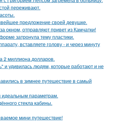
я с Григорием Лепсом загремела в больницу.
естой переживают.
асоты.
сивейшее предложение своей девушке.
а окном, отправляют привет из Камчатки!
форме затронула тему пластики.
ппарату, вставляете голову - и через минуту
а 2 миллиона долларов.
" и удивилась людям, которые работают и не
авились в зимнее путешествие в самый
 и идеальным параметрам.
ённого стекла кабины.
ываемое мини путешествие!