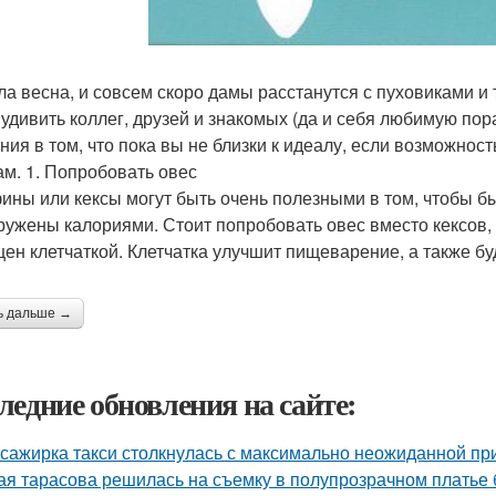
а весна, и совсем скоро дамы расстанутся с пуховиками и 
 удивить коллег, друзей и знакомых (да и себя любимую по
ния в том, что пока вы не близки к идеалу, если возможнос
ам. 1. Попробовать овес
ны или кексы могут быть очень полезными в том, чтобы быс
ружены калориями. Стоит попробовать овес вместо кексов,
ен клетчаткой. Клетчатка улучшит пищеварение, а также бу
ь дальше →
ледние обновления на сайте:
сажирка такси столкнулась с максимально неожиданной п
ая тарасова решилась на съемку в полупрозрачном платье 