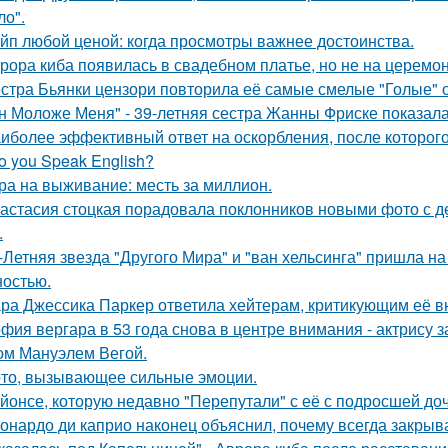
ло".
йп любой ценой: когда просмотры важнее достоинства.
рора киба появилась в свадебном платье, но не на церемон
стра Бьянки цензори повторила её самые смелые "Голые" 
н Моложе Меня" - 39-летняя сестра Жанны Фриске показала
иболее эффективный ответ на оскорбления, после которого
o you Speak English?
ра на выживание: месть за миллион.
астасия стоцкая порадовала поклонников новыми фото с де
.
-Летняя звезда "Другого Мира" и "ван хельсинга" пришла н
остью.
ра Джессика Паркер ответила хейтерам, критикующим её вн
фия вергара в 53 года снова в центре внимания - актрису 
ом Мануэлем Вегой.
то, вызывающее сильные эмоции.
йонсе, которую недавно "Перепутали" с её с подросшей до
онардо ди каприо наконец объяснил, почему всегда закрыва