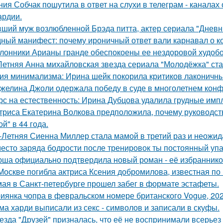
ния Собчак пошутила в ответ на слухи в телеграм - каналах 
ардии.
ший муж возлюбленной Брэда питта, актер сериала "Дневн
ный манифест: почему ироничный ответ вали карнавал о кор
лонники Арианы гранде обеспокоены ее нездоровой худобой
Летняя Анна михайловская звезда сериала "Молодёжка" ста
ия минимализма: Ирина шейк покорила критиков лаконичны
желина Джоли одержала победу в суде в многолетнем кон
рс на естественность: Ирина Дубцова удалила грудные импл
триса Екатерина Волкова предположила, почему руководство
й" в 44 года.
-Летняя Сиенна Миллер стала мамой в третий раз и неожид
есто заряда бодрости после тренировок ты постоянный упа
ша официально подтвердила новый роман - её избранником
Москве погибла актриса Ксения добромилова, известная по 
мая в Санкт-петербурге прошел забег в формате эстафеты.
иянка чопра в февральском номере британского Vogue, 202
ма харди выписали из секс - символов и записали в скуфы.
езда "Друзей" призналась, что её не воспринимали всерьез 