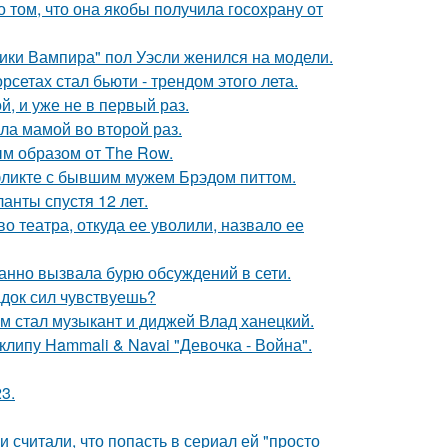
о том, что она якобы получила госохрану от
ики Вампира" пол Уэсли женился на модели.
сетах стал бьюти - трендом этого лета.
, и уже не в первый раз.
ла мамой во второй раз.
м образом от The Row.
фликте с бывшим мужем Брэдом питтом.
анты спустя 12 лет.
 театра, откуда ее уволили, назвало ее
анно вызвала бурю обсуждений в сети.
док сил чувствуешь?
 стал музыкант и диджей Влад ханецкий.
клипу Hammali & Navai "Девочка - Война".
3.
и считали, что попасть в сериал ей "просто