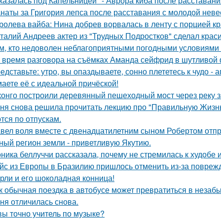
казалась под Капельницей" - Аврора киба после расставани
наты за Григория лепса после расставания с молодой нев
ролева вайба: Нина добрев ворвалась в ленту с порцией кр
талий Андреев актер из "Трудных Подростков" сделал кра
м, кто недоволен неблагоприятными погодными условиями з
 время разговора на съёмках Аманда сейфрид в шутливой 
едставьте: утро, вы опаздываете, сонно плететесь к чудо - а
аете её с идеальной причёской!
конго построили деревянный пешеходный мост через реку з
ня снова решила прочитать лекцию про "Правильную Жизнь
тся по отпускам.
вел воля вместе с двенадцатилетним сыном Робертом отпр
ный регион земли - приветливую Якутию.
ника беллуччи рассказала, почему не стремилась к худобе
йс из Европы в Бразилию пришлось отменить из-за поврежд
рли и его шоколадная конница!
к обычная поездка в автобусе может превратиться в незаб
ня отличилась снова.
вы точно учитель по музыке?