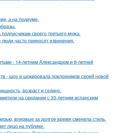
ии, а на подиуме.
образы.
 подписчикам своего третьего мужа.
 люди часто приносят извинения.
тьми - 14-летним Александром и 8-летней
а тв - шоу и шокировала поклонников своей новой
ешность, возраст и седину.
заметили на свидании с 33-летним испанским
черью, впервые за долгое время сменила стиль.
ет лицо на публике.