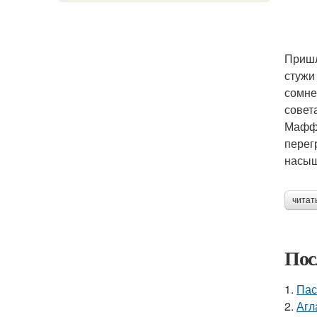
Пришл
стужи
сомне
совет
Маффи
перег
насыщ
читат
Пос
1.
Пас
2.
Агл